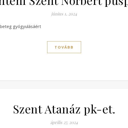
nteni Szent Norbert püs
június 1, 2024
 beteg gyógyulásáért
TOVÁBB
Szent Atanáz pk-et.
április 27, 2024