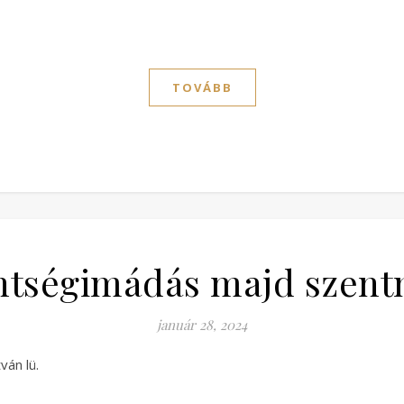
TOVÁBB
ntségimádás majd szent
január 28, 2024
án lü.