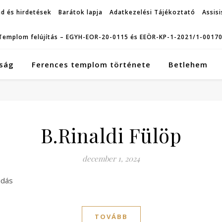
d és hirdetések
Barátok lapja
Adatkezelési Tájékoztató
Assisi
Templom felújítás – EGYH-EOR-20-0115 és EEÖR-KP-1-2021/1-0017
ság
Ferences templom története
Betlehem
B.Rinaldi Fülöp
december 1, 2024
ádás
TOVÁBB