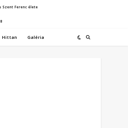
s Szent Ferenc élete
08
Hittan
Galéria