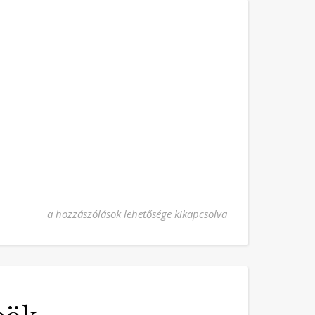
Liguori Szent Alfonz pk. bejegyzéshez
a hozzászólások lehetősége kikapcsolva