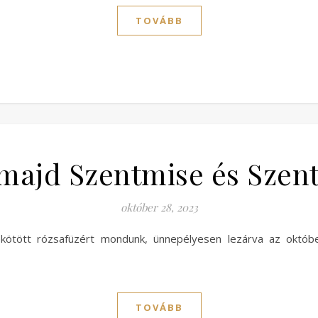
TOVÁBB
ajd Szentmise és Szent
október 28, 2023
ötött rózsafüzért mondunk, ünnepélyesen lezárva az októbe
TOVÁBB