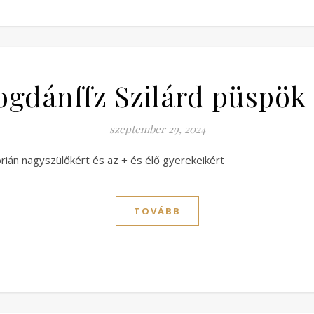
gdánffz Szilárd püspök
szeptember 29, 2024
ián nagyszülőkért és az + és élő gyerekeikért
TOVÁBB