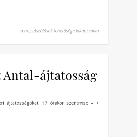
Szentségimádás majd szentmise bejegyzéshez
a hozzászólások lehetősége kikapcsolva
 Antal-ájtatosság
ri ájtatosságokat. 17 órakor szentmise – +