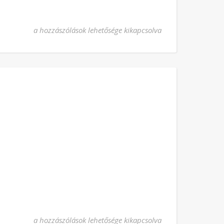
B.Rinaldi Fülöp bejegyzéshez
a hozzászólások lehetősége kikapcsolva
köznap bejegyzéshez
a hozzászólások lehetősége kikapcsolva