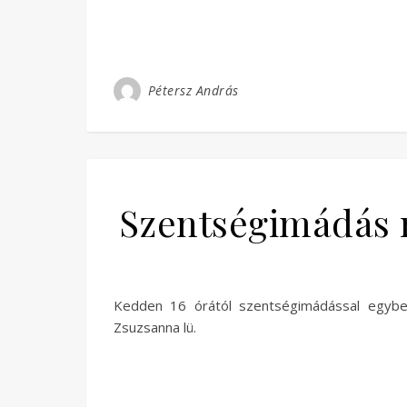
Pétersz András
Szentségimádás m
Kedden 16 órától szentségimádással egybek
Zsuzsanna lü.