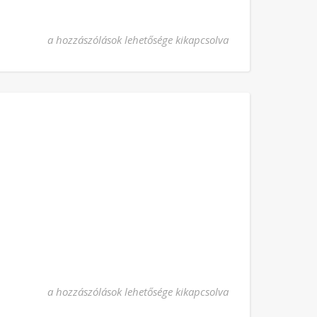
Szentségimádás majd Szentmise és Szent Antal-ájtatosság
a hozzászólások lehetősége kikapcsolva
Szentségimádás bejegyzéshez
a hozzászólások lehetősége kikapcsolva