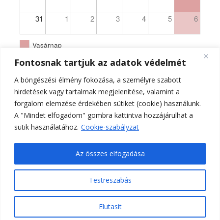
31
1
2
3
4
5
6
Vasárnap
Fontosnak tartjuk az adatok védelmét
A böngészési élmény fokozása, a személyre szabott
hirdetések vagy tartalmak megjelenítése, valamint a
forgalom elemzése érdekében sütiket (cookie) használunk.
A "Mindet elfogadom" gombra kattintva hozzájárulhat a
sütik használatához.
Cookie-szabályzat
Az összes elfogadása
Testreszabás
Ferences Templom Pécs - PA - hivatalos oldala 2021.
Elutasít
Ashe a sablont készítette:
WP Royal
.