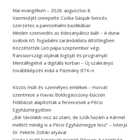
Mai evangélium – 2026. augusztus 8.
Vasmiséjét ünnepelte Csóka Gáspár bencés
szerzetes a pannonhalmi bazilikában
Minden szenvedés az édesanyához kiált – A dunai
svábok 65. fogadalmi zarándoklata Altöttingben
Közzétették Leó pápa szeptember végi
franciaországi útjának logóját és programját
Mentálhigiéné a digitális korban – Új szakirányú
továbbképzés indul a Pázmány BTK-n
Közös múlt és személyes emlékek – Horvát
szentmise a Havas Boldogasszony-búcsún
Fiókházat alapítottak a ferencesek a Pécsi
Egyházmegyében
„Bár távolabb visz az utam, de szűk hazám a Kármel
mellett mindig is a Pécsi Egyházmegye lesz” – Interjú
Dr. Fekete Zoltán atyával
Varga László kaposvári püspök Pécsen: A szentség