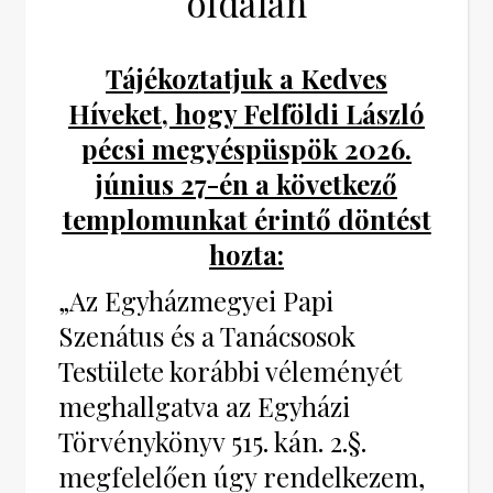
oldalán
Tájékoztatjuk a Kedves
Híveket, hogy Felföldi László
pécsi megyéspüspök 2026.
június 27-én a következő
templomunkat érintő döntést
hozta:
„Az Egyházmegyei Papi
Szenátus és a Tanácsosok
Testülete korábbi véleményét
meghallgatva az Egyházi
Törvénykönyv 515. kán. 2.§.
megfelelően úgy rendelkezem,