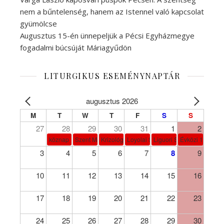
nem a bűntelenség, hanem az Istennel való kapcsolat
gyümölcse
Augusztus 15-én ünnepeljük a Pécsi Egyházmegye
fogadalmi búcsúját Máriagyűdön
LITURGIKUS ESEMÉNYNAPTÁR
augusztus 2026
M
T
W
T
F
S
S
27
28
29
30
31
1
2
köznap
Szent Márta, Mária és Lázár
Krizológ Szent Péter
Loyolai Szent Ignác
Liguori Szent Alfonz pk-et
Évközi 18. vasá
3
4
5
6
7
8
9
10
11
12
13
14
15
16
17
18
19
20
21
22
23
24
25
26
27
28
29
30