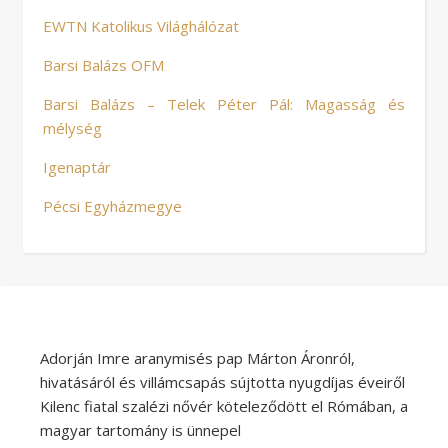
EWTN Katolikus Világhálózat
Barsi Balázs OFM
Barsi Balázs – Telek Péter Pál: Magasság és
mélység
Igenaptár
Pécsi Egyházmegye
Adorján Imre aranymisés pap Márton Áronról,
hivatásáról és villámcsapás sújtotta nyugdíjas éveiről
Kilenc fiatal szalézi nővér köteleződött el Rómában, a
magyar tartomány is ünnepel