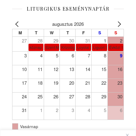
LITURGIKUS ESEMÉNYNAPTÁR
augusztus 2026
M
T
W
T
F
S
S
27
28
29
30
31
1
2
köznap
Szent Márta, Mária és Lázár
Krizológ Szent Péter
Loyolai Szent Ignác
Liguori Szent Alfonz pk-et
Évközi 18. vasá
3
4
5
6
7
8
9
10
11
12
13
14
15
16
17
18
19
20
21
22
23
24
25
26
27
28
29
30
31
1
2
3
4
5
6
Vasárnap