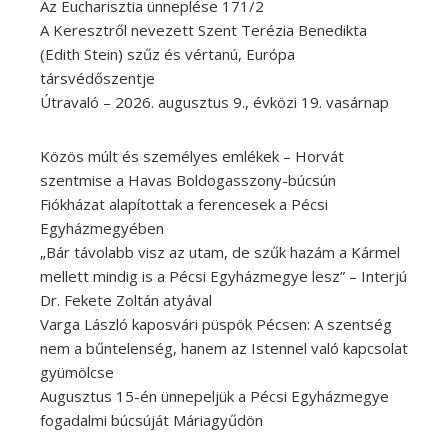
Az Eucharisztia ünneplése 171/2
A Keresztről nevezett Szent Terézia Benedikta
(Edith Stein) szűz és vértanú, Európa
társvédőszentje
Útravaló – 2026. augusztus 9., évközi 19. vasárnap
Közös múlt és személyes emlékek – Horvát
szentmise a Havas Boldogasszony-búcsún
Fiókházat alapítottak a ferencesek a Pécsi
Egyházmegyében
„Bár távolabb visz az utam, de szűk hazám a Kármel
mellett mindig is a Pécsi Egyházmegye lesz” – Interjú
Dr. Fekete Zoltán atyával
Varga László kaposvári püspök Pécsen: A szentség
nem a bűntelenség, hanem az Istennel való kapcsolat
gyümölcse
Augusztus 15-én ünnepeljük a Pécsi Egyházmegye
fogadalmi búcsúját Máriagyűdön