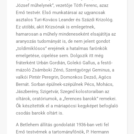
József műhelynek”, vezetője Tóth Ferenc, azaz
Ernő testvér. Első munkatársai az ugyancsak
asztalos Turi-Kovács Leander és Százdi Krizológ.
Ez utóbbi, akit Krizsónak is emlegetnek,
hamarosan a műhely mindeneseként elsajátítja az
aranyozás tudományát is, de nem jelent gondot
„toldimiklósos” erejének a hatalmas farönkök
emelgetése, cipelése sem. Dolgozik itt még
fráterként Urbán Gordián, Golekó Gallus, a festő-
mázoló Zsámboki Zénó, Szentgyörgyi Geminus, a
valkói Pintér Peregrin, Domonkos Dezső, Agócs
Bernát. Sorban épülnek-szépülnek Pécs, Mohács,
Jászberény, Szigetvár, Szeged kolostoraiban az
oltárok, oratóriumok, a „ferences barokk” remekei.
Ők készítették el a máriapócsi kegyképet befoglaló
csodás barokk oltárt is.
A Betlehem állítás gondolatát 1936-ban veti fel
Ernő testvérnek a tartományfőnök, P. Hermann