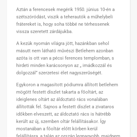
Aztán a ferencesek megérik 1950. június 10-én a
szétszóródást, viszik a teherautók a műhelybeli
frátereket is, hogy soha többé ne térhessenek
vissza szeretett zárdájukba.
A kezük nyomán világra jött, hazánkban sehol
másutt nem látható művészi Betlehem azonban
azóta is ott van a pécsi ferences templomban, s
hirdeti minden karácsonyon az „ imádkozzál és
dolgozzál” szerzetesi élet nagyszerűségét.
Egykoron a magasított pódiumra állított betlehem
mögött festett díszlet takarta a főoltárt, az
ideiglenes oltárt az áldoztató rács vonalában
állították fel. Sajnos a festett díszlet a zivataros
időkben elveszett, az áldoztató rács is hátrébb
került az új, szemben oltár felállításakor. Így
mostanában a főoltár előtt körben kerül
felállításra, a talán az ország legnagyobb, majdnem