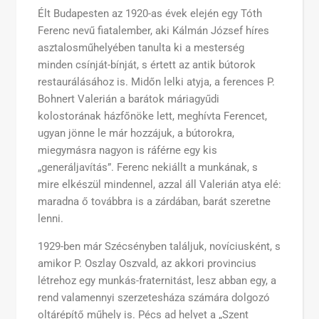
Élt Budapesten az 1920-as évek elején egy Tóth
Ferenc nevű fiatalember, aki Kálmán József híres
asztalosműhelyében tanulta ki a mesterség
minden csínját-bínját, s értett az antik bútorok
restaurálásához is. Midőn lelki atyja, a ferences P.
Bohnert Valerián a barátok máriagyűdi
kolostorának házfőnöke lett, meghívta Ferencet,
ugyan jönne le már hozzájuk, a bútorokra,
miegymásra nagyon is ráférne egy kis
„generáljavítás”. Ferenc nekiállt a munkának, s
mire elkészül mindennel, azzal áll Valerián atya elé:
maradna ő továbbra is a zárdában, barát szeretne
lenni.
1929-ben már Szécsényben találjuk, novíciusként, s
amikor P. Oszlay Oszvald, az akkori provincius
létrehoz egy munkás-fraternitást, lesz abban egy, a
rend valamennyi szerzetesháza számára dolgozó
oltárépítő műhely is. Pécs ad helyet a „Szent