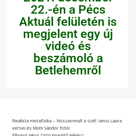
22.-én a Pécs
Aktuál felületén is
megjelent egy új
videó és
beszámoló a
Betlehemről
Realista metafizika – Visszavonult a szél: Iancu Laura
versei és Mohi Sándor fotói
Elhunyt Jakos Ottó kisegítő lelkész