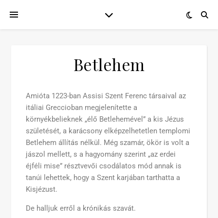
Betlehem
Amióta 1223-ban Assisi Szent Ferenc társaival az
itáliai Greccioban megjelenítette a
környékbelieknek „élő Betlehemével” a kis Jézus
születését, a karácsony elképzelhetetlen templomi
Betlehem állítás nélkül. Még szamár, ökör is volt a
jászol mellett, s a hagyomány szerint „az erdei
éjféli mise” résztvevői csodálatos mód annak is
tanúi lehettek, hogy a Szent karjában tarthatta a
Kisjézust.
De halljuk erről a krónikás szavát.