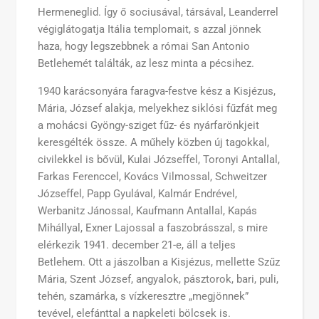
Hermeneglid. Így ő sociusával, társával, Leanderrel
végiglátogatja Itália templomait, s azzal jönnek
haza, hogy legszebbnek a római San Antonio
Betlehemét találták, az lesz minta a pécsihez.
1940 karácsonyára faragva-festve kész a Kisjézus,
Mária, József alakja, melyekhez siklósi fűzfát meg
a mohácsi Gyöngy-sziget fűz- és nyárfarönkjeit
keresgélték össze. A műhely közben új tagokkal,
civilekkel is bővül, Kulai Józseffel, Toronyi Antallal,
Farkas Ferenccel, Kovács Vilmossal, Schweitzer
Józseffel, Papp Gyulával, Kalmár Endrével,
Werbanitz Jánossal, Kaufmann Antallal, Kapás
Mihállyal, Exner Lajossal a faszobrásszal, s mire
elérkezik 1941. december 21-e, áll a teljes
Betlehem. Ott a jászolban a Kisjézus, mellette Szűz
Mária, Szent József, angyalok, pásztorok, bari, puli,
tehén, szamárka, s vízkeresztre „megjönnek”
tevével, elefánttal a napkeleti bölcsek is.