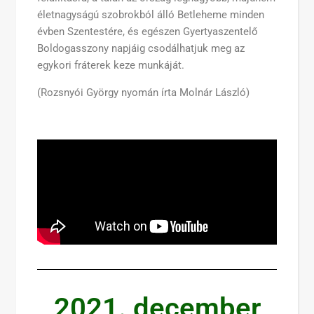
életnagyságú szobrokból álló Betleheme minden
évben Szentestére, és egészen Gyertyaszentelő
Boldogasszony napjáig csodálhatjuk meg az
egykori fráterek keze munkáját.
(Rozsnyói György nyomán írta Molnár László)
2021. december