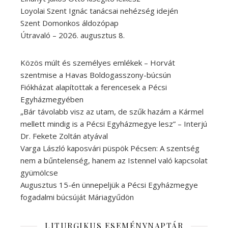
Loyolai Szent Ignác tanácsai nehézség idején
Szent Domonkos áldozópap
Útravaló – 2026. augusztus 8.
Közös múlt és személyes emlékek – Horvát
szentmise a Havas Boldogasszony-búcsún
Fiókházat alapítottak a ferencesek a Pécsi
Egyházmegyében
„Bár távolabb visz az utam, de szűk hazám a Kármel
mellett mindig is a Pécsi Egyházmegye lesz” – Interjú
Dr. Fekete Zoltán atyával
Varga László kaposvári püspök Pécsen: A szentség
nem a bűntelenség, hanem az Istennel való kapcsolat
gyümölcse
Augusztus 15-én ünnepeljük a Pécsi Egyházmegye
fogadalmi búcsúját Máriagyűdön
LITURGIKUS ESEMÉNYNAPTÁR