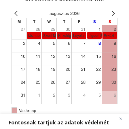
augusztus 2026
M
T
W
T
F
S
S
27
28
29
30
31
1
2
köznap
Szent Márta, Mária és Lázár
Krizológ Szent Péter
Loyolai Szent Ignác
Liguori Szent Alfonz pk-et
Évközi 18. vasá
3
4
5
6
7
8
9
10
11
12
13
14
15
16
17
18
19
20
21
22
23
24
25
26
27
28
29
30
31
1
2
3
4
5
6
Vasárnap
Fontosnak tartjuk az adatok védelmét