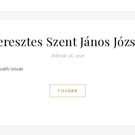
eresztes Szent János Józs
február 28, 2026
váth István
TOVÁBB