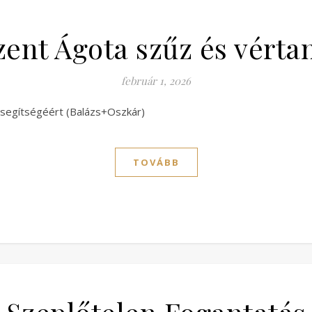
zent Ágota szűz és vérta
február 1, 2026
 segítségéért (Balázs+Oszkár)
TOVÁBB