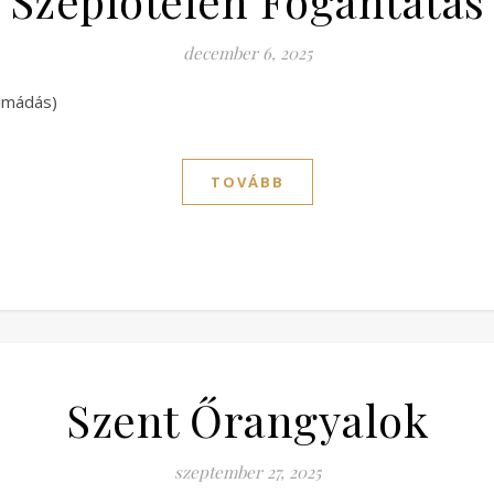
Szeplőtelen Fogantatás
december 6, 2025
gimádás)
TOVÁBB
Szent Őrangyalok
szeptember 27, 2025