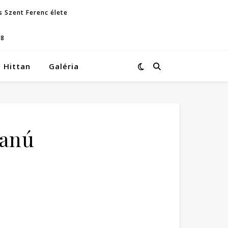
s Szent Ferenc élete
08
Hittan
Galéria
tanú