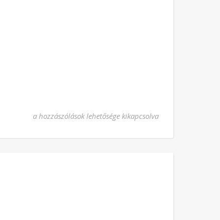
Szeplőtelen Fogantatás bejegyzéshez
a hozzászólások lehetősége kikapcsolva