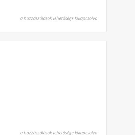
Szent Quirinus püspök-vértanú bejegyzéshez
a hozzászólások lehetősége kikapcsolva
Boldog Gizella bejegyzéshez
a hozzászólások lehetősége kikapcsolva