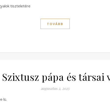
alok tiszteletére
TOVÁBB
. Szixtusz pápa és társai
augusztus 2, 2025
 lü.