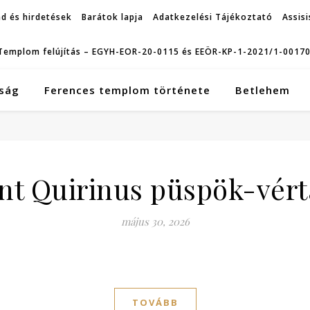
d és hirdetések
Barátok lapja
Adatkezelési Tájékoztató
Assisi
Templom felújítás – EGYH-EOR-20-0115 és EEÖR-KP-1-2021/1-0017
ság
Ferences templom története
Betlehem
nt Quirinus püspök-vér
május 30, 2026
TOVÁBB