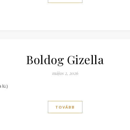
Boldog Gizella
május 2, 2026
lü.)
TOVÁBB