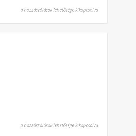
Szent Tamás apostol bejegyzéshez
a hozzászólások lehetősége kikapcsolva
Munkás Szent József bejegyzéshez
a hozzászólások lehetősége kikapcsolva