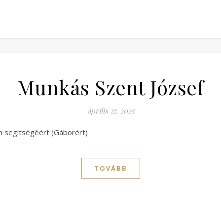
Munkás Szent József
április 27, 2025
n segítségéért (Gáborért)
TOVÁBB