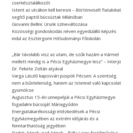
cserkésztalálkozót
Istent az utcákon kell keresni – Börtönviselt fiatalokat
segítő paptól búcsúztak Milánóban
Giovanni Bellini: Urunk színeváltozása
Közösségi gondoskodás néven egyedülálló képzés
indul az Esztergomi Hittudományi Főiskolán
„Bár távolabb visz az utam, de szűk hazám a Kármel
mellett mindig is a Pécsi Egyházmegye lesz” – Interjú
Dr. Fekete Zoltán atyával
Varga László kaposvári püspök Pécsen: A szentség
nem a bűntelenség, hanem az Istennel való kapcsolat
gyümölcse
Augusztus 15-én ünnepeljük a Pécsi Egyházmegye
fogadalmi búcsúját Máriagyűdön
Energiatakarékossági intézkedések a Pécsi
Egyházmegyében az extrém időjárás és a
fenntarthatóság jegyében
Padok, képek, pad-képek… Balla Lajos festőművész