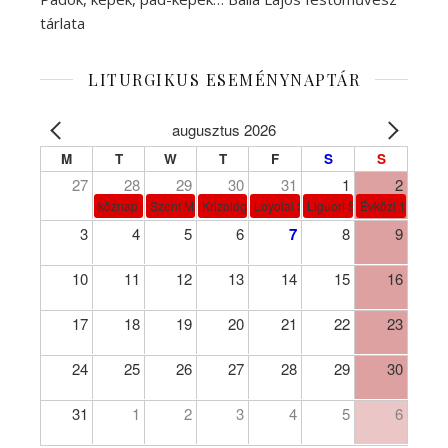
tárlata
LITURGIKUS ESEMÉNYNAPTÁR
augusztus 2026
M
T
W
T
F
S
S
27
28
29
30
31
1
2
köznap
Szent Márta, Mária és Lázár
Krizológ Szent Péter
Loyolai Szent Ignác
Liguori Szent Alfonz pk-et
Évközi 18. vasá
3
4
5
6
7
8
9
10
11
12
13
14
15
16
17
18
19
20
21
22
23
24
25
26
27
28
29
30
31
1
2
3
4
5
6