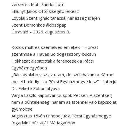
versei és Mohi Sándor fotói
Elhunyt Jakos Ottó kisegítő lelkész
Loyolai Szent Ignác tanácsai nehézség idején
Szent Domonkos áldozópap
Útravaló – 2026. augusztus 8.
Közös múlt és személyes emlékek – Horvát
szentmise a Havas Boldogasszony-búcsún
Fiókházat alapítottak a ferencesek a Pécsi
Egyházmegyében
„Bár távolabb visz az utam, de szűk hazám a Kármel
mellett mindig is a Pécsi Egyházmegye lesz” – Interjú
Dr. Fekete Zoltán atyával
Varga László kaposvári püspök Pécsen: A szentség
nem a bűntelenség, hanem az Istennel való kapcsolat
gyümölcse
Augusztus 15-én ünnepeljük a Pécsi Egyházmegye
fogadalmi búcsúját Máriagyűdön