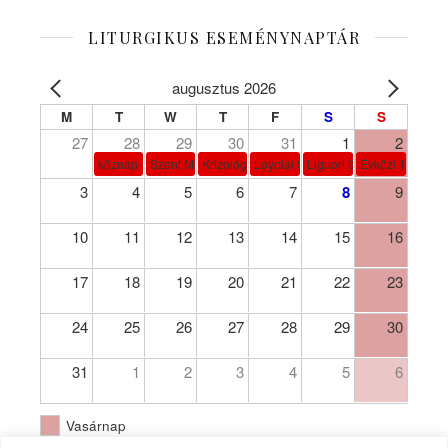
LITURGIKUS ESEMÉNYNAPTÁR
augusztus 2026
M
T
W
T
F
S
S
27
28
29
30
31
1
2
köznap
Szent Márta, Mária és Lázár
Krizológ Szent Péter
Loyolai Szent Ignác
Liguori Szent Alfonz pk-et
Évközi 18. vasá
3
4
5
6
7
8
9
10
11
12
13
14
15
16
17
18
19
20
21
22
23
24
25
26
27
28
29
30
31
1
2
3
4
5
6
Vasárnap