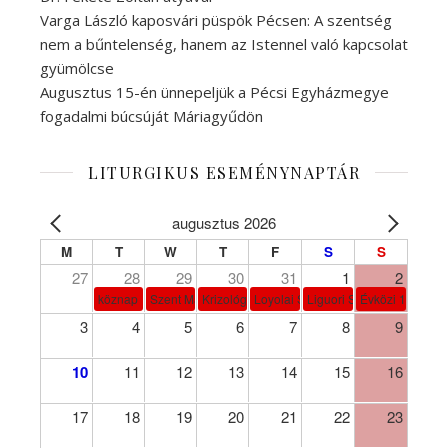
Varga László kaposvári püspök Pécsen: A szentség
nem a bűntelenség, hanem az Istennel való kapcsolat
gyümölcse
Augusztus 15-én ünnepeljük a Pécsi Egyházmegye
fogadalmi búcsúját Máriagyűdön
LITURGIKUS ESEMÉNYNAPTÁR
augusztus 2026
M
T
W
T
F
S
S
27
28
29
30
31
1
2
köznap
Szent Márta, Mária és Lázár
Krizológ Szent Péter
Loyolai Szent Ignác
Liguori Szent Alfonz pk-et
Évközi 18. vasá
3
4
5
6
7
8
9
10
11
12
13
14
15
16
17
18
19
20
21
22
23