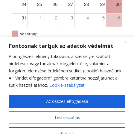
24
25
26
27
28
29
30
31
1
2
3
4
5
6
Vasárnap
Fontosnak tartjuk az adatok védelmét
A böngészési élmény fokozása, a személyre szabott
hirdetések vagy tartalmak megjelenítése, valamint a
forgalom elemzése érdekében sütiket (cookie) használunk.
A "Mindet elfogadom" gombra kattintva hozzájárulhat a
sütik használatához.
Cookie-szabályzat
Az összes elfogadása
Testreszabás
Ferences Templom Pécs - PA - hivatalos oldala 2021.
Elutasít