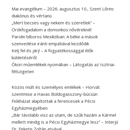
Mai evangélium – 2026. augusztus 10., Szent Lőrinc
diakónus és vértanú
„Mert becses vagy nekem és szeretlek” –
Örökfogadalom a domonkos nővéreknél
Parolin bíboros Mexikóban: A béke a mások
szenvedése iránti empátiával kezdődik
Kelj fel és járj! – A fogyatékossággal élők
küldetéséről
Ókori műemlékek nyomában – Látogatás az Isztriai-
félszigeten
Közös múlt és személyes emlékek – Horvát
szentmise a Havas Boldogasszony-búcsún
Fiókházat alapítottak a ferencesek a Pécsi
Egyházmegyében
„Bár távolabb visz az utam, de szűk hazám a Kármel
mellett mindig is a Pécsi Egyházmegye lesz” – Interjú
Dr. Fekete Zoltán atyával