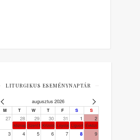
LITURGIKUS ESEMÉNYNAPTÁR
augusztus 2026
M
T
W
T
F
S
S
27
28
29
30
31
1
2
köznap
Szent Márta, Mária és Lázár
Krizológ Szent Péter
Loyolai Szent Ignác
Liguori Szent Alfonz pk-et.
Évközi 18. vasárnap
3
4
5
6
7
8
9