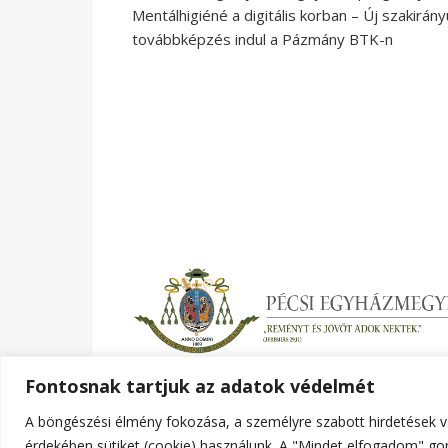
Mentálhigiéné a digitális korban – Új szakirány
továbbképzés indul a Pázmány BTK-n
Fontosnak tartjuk az adatok védelmét
A böngészési élmény fokozása, a személyre szabott hirdetések v
Ashe a sablont készítette:
WP Royal
.
érdekében sütiket (cookie) használunk. A "Mindet elfogadom" gom