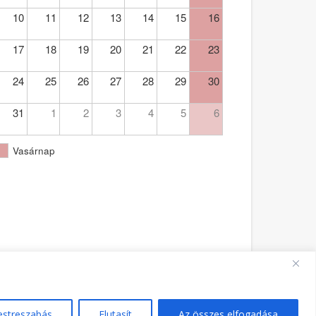
10
11
12
13
14
15
16
17
18
19
20
21
22
23
24
25
26
27
28
29
30
31
1
2
3
4
5
6
Vasárnap
Ferences Templom Pécs - PA - hivatalos oldala 2021.
estreszabás
Elutasít
Az összes elfogadása