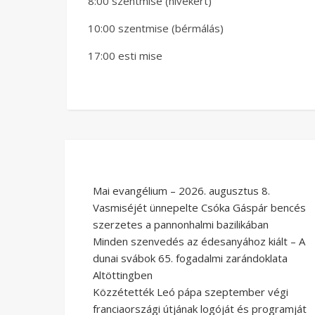
8:00 szentmise (hívekért)
10:00 szentmise (bérmálás)
17:00 esti mise
Mai evangélium – 2026. augusztus 8.
Vasmiséjét ünnepelte Csóka Gáspár bencés
szerzetes a pannonhalmi bazilikában
Minden szenvedés az édesanyához kiált – A
dunai svábok 65. fogadalmi zarándoklata
Altöttingben
Közzétették Leó pápa szeptember végi
franciaországi útjának logóját és programját