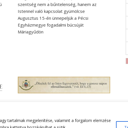
ú
szentség nem a bűntelenség, hanem az
Istennel való kapcsolat gyümölcse
Augusztus 15-én ünnepeljük a Pécsi
Egyházmegye fogadalmi búcsúját
Máriagyűdön
agy tartalmak megjelenítése, valamint a forgalom elemzése
bra kattintva hozzájárulhat a sütik
T