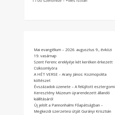
17:00 szentmise – +Illés István
Mai evangélium – 2026. augusztus 9., évközi
19. vasárnap
Szent Ferenc ereklyéje két keréken érkezett
Csíksomlyóra
A HÉT VERSE – Arany János: Kozmopolita
költészet
Évszázadok üzenete – A felújított esztergomi
Keresztény Múzeum újrarendezett állandó
kiállításáról
Új jelölt a Pannonhalmi Főapátságban –
Megkezdi szerzetesi útját Gurányi Krisztián