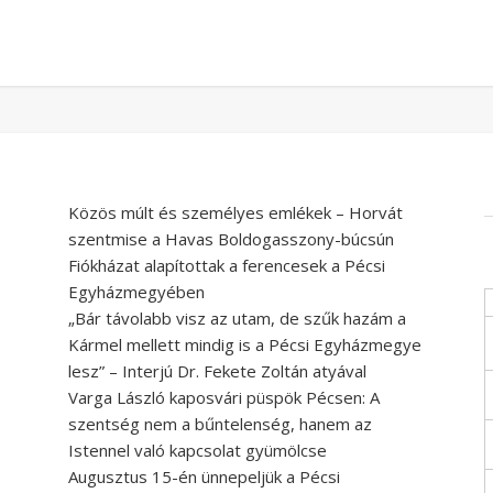
Közös múlt és személyes emlékek – Horvát
szentmise a Havas Boldogasszony-búcsún
Fiókházat alapítottak a ferencesek a Pécsi
Egyházmegyében
„Bár távolabb visz az utam, de szűk hazám a
Kármel mellett mindig is a Pécsi Egyházmegye
lesz” – Interjú Dr. Fekete Zoltán atyával
Varga László kaposvári püspök Pécsen: A
szentség nem a bűntelenség, hanem az
Istennel való kapcsolat gyümölcse
Augusztus 15-én ünnepeljük a Pécsi