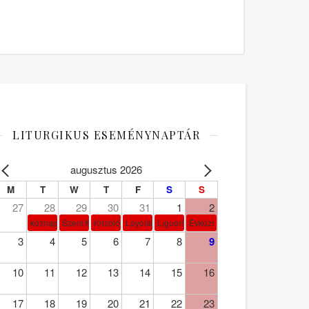
LITURGIKUS ESEMÉNYNAPTÁR
augusztus 2026
M
T
W
T
F
S
S
27
28
29
30
31
1
2
köznap
Szent Márta, Mária és Lázár
Krizológ Szent Péter
Loyolai Szent Ignác
Liguori Szent Alfonz pk-et.
Évközi 18. vasárnap
3
4
5
6
7
8
9
10
11
12
13
14
15
16
17
18
19
20
21
22
23