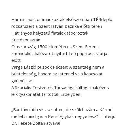
Harmincadszor imádkoztak elsőszombati TÉRdeplő
rózsafüzért a Szent István-bazilika előtti téren
Hátrányos helyzetű fiatalok táboroztak
Kürtöspusztán
Olaszország 1500 kilométeres Szent Ferenc-
zarándokút-hálózatot nyitott Leó pápa assisi útja
előtt
Varga László püspök Pécsen: A szentség nem a
bűntelenség, hanem az Istennel való kapcsolat
gyümölcse
A Szociális Testvérek Társasága kültagjainak éves
lelkigyakorlatát tartották Erdélyben
„Bár távolabb visz az utam, de szűk hazám a Kármel
mellett mindig is a Pécsi Egyházmegye lesz” – Interjú
Dr. Fekete Zoltán atyával