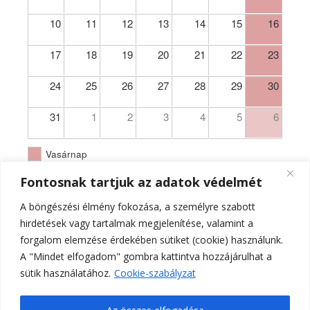
10
11
12
13
14
15
16
17
18
19
20
21
22
23
24
25
26
27
28
29
30
31
1
2
3
4
5
6
Vasárnap
Fontosnak tartjuk az adatok védelmét
A böngészési élmény fokozása, a személyre szabott
hirdetések vagy tartalmak megjelenítése, valamint a
forgalom elemzése érdekében sütiket (cookie) használunk.
A "Mindet elfogadom" gombra kattintva hozzájárulhat a
sütik használatához.
Cookie-szabályzat