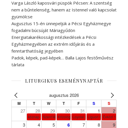
Varga László kaposvári püspök Pécsen: A szentség
nem a bűntelenség, hanem az Istennel való kapcsolat
gyümölcse
Augusztus 15-én ünnepeljük a Pécsi Egyházmegye
fogadalmi búcsúját Máriagyűdön
Energiatakarékossági intézkedések a Pécsi
Egyházmegyében az extrém időjárás és a
fenntarthatóság jegyében
Padok, képek, pad-képek… Balla Lajos festőművész
tárlata
LITURGIKUS ESEMÉNYNAPTÁR
augusztus 2026
M
T
W
T
F
S
S
27
28
29
30
31
1
2
köznap
Szent Márta, Mária és Lázár
Krizológ Szent Péter
Loyolai Szent Ignác
Liguori Szent Alfonz pk-et
Évközi 18. vasá
3
4
5
6
7
8
9