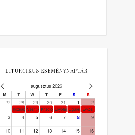
LITURGIKUS ESEMÉNYNAPTÁR
augusztus 2026
M
T
W
T
F
S
S
27
28
29
30
31
1
2
köznap
Szent Márta, Mária és Lázár
Krizológ Szent Péter
Loyolai Szent Ignác
Liguori Szent Alfonz pk-et.
Évközi 18. vasárnap
3
4
5
6
7
8
9
10
11
12
13
14
15
16