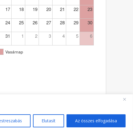
17
18
19
20
21
22
23
24
25
26
27
28
29
30
31
1
2
3
4
5
6
Vasárnap
Ferences Templom Pécs - PA - hivatalos oldala 2021.
estreszabás
Elutasít
Az összes elfogadása