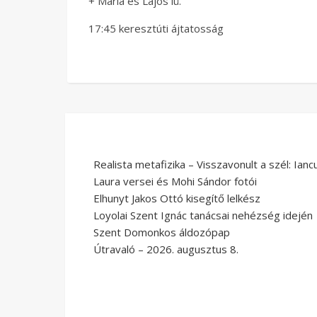
+ Mária és Lajos lü.
17:45 keresztúti ájtatosság
Realista metafizika – Visszavonult a szél: Ianc
Laura versei és Mohi Sándor fotói
Elhunyt Jakos Ottó kisegítő lelkész
Loyolai Szent Ignác tanácsai nehézség idején
Szent Domonkos áldozópap
Útravaló – 2026. augusztus 8.