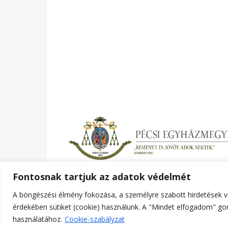
Fontosnak tartjuk az adatok védelmét
A böngészési élmény fokozása, a személyre szabott hirdetések v
Ashe a sablont készítette:
WP Royal
.
érdekében sütiket (cookie) használunk. A "Mindet elfogadom" gom
használatához.
Cookie-szabályzat