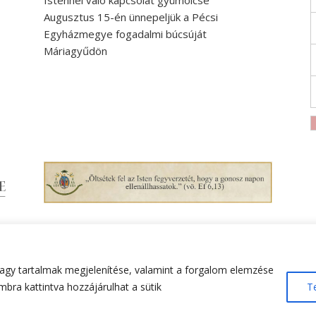
Istennel való kapcsolat gyümölcse
Augusztus 15-én ünnepeljük a Pécsi
Egyházmegye fogadalmi búcsúját
Máriagyűdön
agy tartalmak megjelenítése, valamint a forgalom elemzése
bra kattintva hozzájárulhat a sütik
T