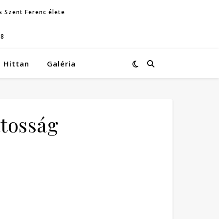
s Szent Ferenc élete
08
Hittan
Galéria
atosság