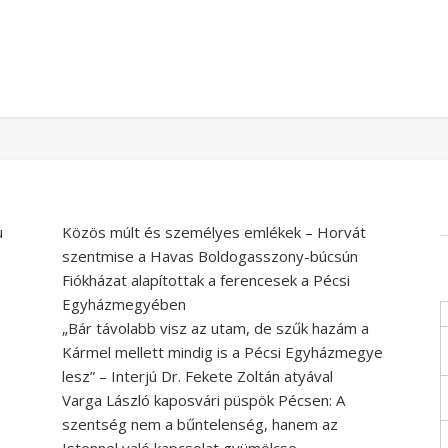
u
Közös múlt és személyes emlékek – Horvát
szentmise a Havas Boldogasszony-búcsún
Fiókházat alapítottak a ferencesek a Pécsi
Egyházmegyében
„Bár távolabb visz az utam, de szűk hazám a
Kármel mellett mindig is a Pécsi Egyházmegye
lesz” – Interjú Dr. Fekete Zoltán atyával
Varga László kaposvári püspök Pécsen: A
szentség nem a bűntelenség, hanem az