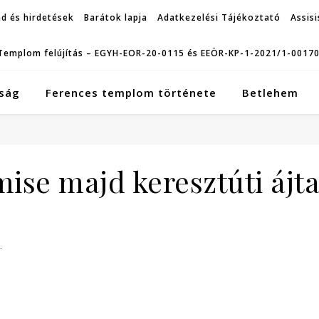
d és hirdetések
Barátok lapja
Adatkezelési Tájékoztató
Assisi
Templom felújítás – EGYH-EOR-20-0115 és EEÖR-KP-1-2021/1-0017
ság
Ferences templom története
Betlehem
ise majd keresztúti ájt
.