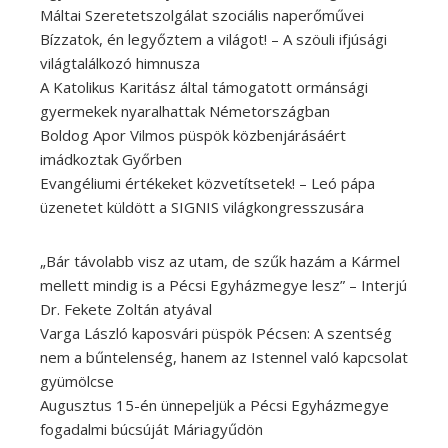
Máltai Szeretetszolgálat szociális naperőművei
Bízzatok, én legyőztem a világot! – A szöuli ifjúsági
világtalálkozó himnusza
A Katolikus Karitász által támogatott ormánsági
gyermekek nyaralhattak Németországban
Boldog Apor Vilmos püspök közbenjárásáért
imádkoztak Győrben
Evangéliumi értékeket közvetítsetek! – Leó pápa
üzenetet küldött a SIGNIS világkongresszusára
„Bár távolabb visz az utam, de szűk hazám a Kármel
mellett mindig is a Pécsi Egyházmegye lesz” – Interjú
Dr. Fekete Zoltán atyával
Varga László kaposvári püspök Pécsen: A szentség
nem a bűntelenség, hanem az Istennel való kapcsolat
gyümölcse
Augusztus 15-én ünnepeljük a Pécsi Egyházmegye
fogadalmi búcsúját Máriagyűdön