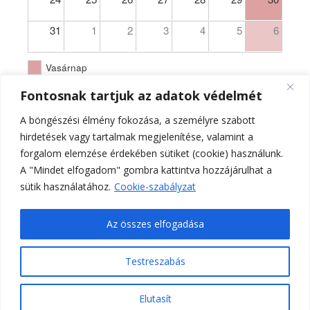
31
1
2
3
4
5
6
Vasárnap
Fontosnak tartjuk az adatok védelmét
A böngészési élmény fokozása, a személyre szabott
hirdetések vagy tartalmak megjelenítése, valamint a
forgalom elemzése érdekében sütiket (cookie) használunk.
A "Mindet elfogadom" gombra kattintva hozzájárulhat a
sütik használatához.
Cookie-szabályzat
Az összes elfogadása
Testreszabás
Ferences Templom Pécs - PA - hivatalos oldala 2021.
Elutasít
Ashe a sablont készítette:
WP Royal
.