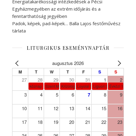
Energiatakarékossági intézkedések a Pécsi
Egyházmegyében az extrém időjárás és a
fenntarthatóság jegyében
Padok, képek, pad-képek… Balla Lajos festőművész
tárlata
LITURGIKUS ESEMÉNYNAPTÁR
augusztus 2026
M
T
W
T
F
S
S
27
28
29
30
31
1
2
köznap
Szent Márta, Mária és Lázár
Krizológ Szent Péter
Loyolai Szent Ignác
Liguori Szent Alfonz pk-et
Évközi 18. vasá
3
4
5
6
7
8
9
10
11
12
13
14
15
16
17
18
19
20
21
22
23
24
25
26
27
28
29
30