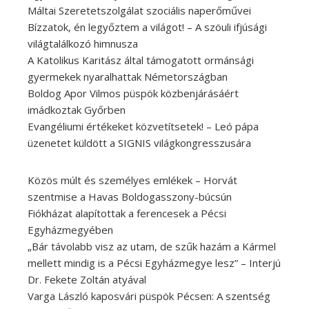
Máltai Szeretetszolgálat szociális naperőművei
Bízzatok, én legyőztem a világot! – A szöuli ifjúsági
világtalálkozó himnusza
A Katolikus Karitász által támogatott ormánsági
gyermekek nyaralhattak Németországban
Boldog Apor Vilmos püspök közbenjárásáért
imádkoztak Győrben
Evangéliumi értékeket közvetítsetek! – Leó pápa
üzenetet küldött a SIGNIS világkongresszusára
Közös múlt és személyes emlékek – Horvát
szentmise a Havas Boldogasszony-búcsún
Fiókházat alapítottak a ferencesek a Pécsi
Egyházmegyében
„Bár távolabb visz az utam, de szűk hazám a Kármel
mellett mindig is a Pécsi Egyházmegye lesz” – Interjú
Dr. Fekete Zoltán atyával
Varga László kaposvári püspök Pécsen: A szentség