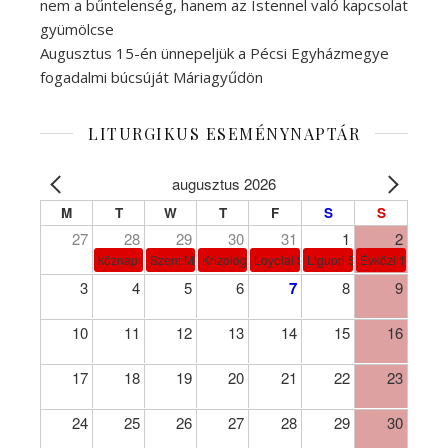
nem a bűntelenség, hanem az Istennel való kapcsolat
gyümölcse
Augusztus 15-én ünnepeljük a Pécsi Egyházmegye
fogadalmi búcsúját Máriagyűdön
LITURGIKUS ESEMÉNYNAPTÁR
augusztus 2026
M
T
W
T
F
S
S
27
28
29
30
31
1
2
köznap
Szent Márta, Mária és Lázár
Krizológ Szent Péter
Loyolai Szent Ignác
Liguori Szent Alfonz pk-et
Évközi 18. vasá
3
4
5
6
7
8
9
10
11
12
13
14
15
16
17
18
19
20
21
22
23
24
25
26
27
28
29
30