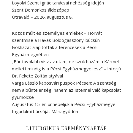
Loyolai Szent Ignác tanácsai nehézség idején
Szent Domonkos áldozópap
Útravaló – 2026. augusztus 8.
Közös múlt és személyes emlékek – Horvát
szentmise a Havas Boldogasszony-búcsún
Fiókházat alapítottak a ferencesek a Pécsi
Egyházmegyében
„Bár távolabb visz az utam, de szűk hazám a Kármel
mellett mindig is a Pécsi Egyházmegye lesz” – Interjú
Dr. Fekete Zoltán atyával
Varga László kaposvári püspök Pécsen: A szentség
nem a bűntelenség, hanem az Istennel való kapcsolat
gyümölcse
Augusztus 15-én ünnepeljük a Pécsi Egyházmegye
fogadalmi búcsúját Máriagyűdön
LITURGIKUS ESEMÉNYNAPTÁR