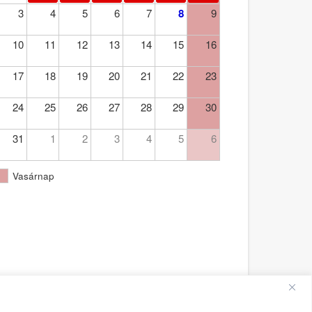
3
4
5
6
7
8
9
10
11
12
13
14
15
16
17
18
19
20
21
22
23
24
25
26
27
28
29
30
31
1
2
3
4
5
6
Vasárnap