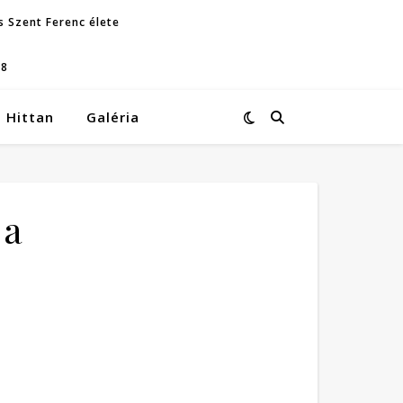
s Szent Ferenc élete
08
Hittan
Galéria
ja