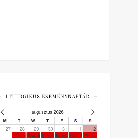
LITURGIKUS ESEMÉNYNAPTÁR
augusztus 2026
M
T
W
T
F
S
S
27
28
29
30
31
1
2
köznap
Szent Márta, Mária és Lázár
Krizológ Szent Péter
Loyolai Szent Ignác
Liguori Szent Alfonz pk-et.
Évközi 18. vasárnap