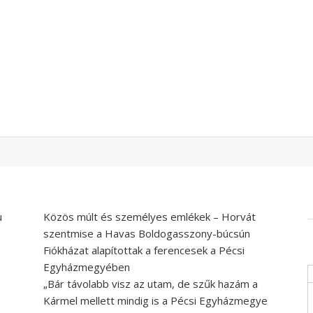
u
Közös múlt és személyes emlékek – Horvát
szentmise a Havas Boldogasszony-búcsún
Fiókházat alapítottak a ferencesek a Pécsi
Egyházmegyében
„Bár távolabb visz az utam, de szűk hazám a
Kármel mellett mindig is a Pécsi Egyházmegye