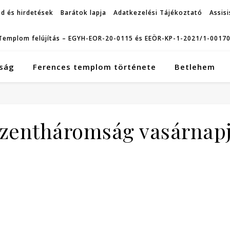
d és hirdetések
Barátok lapja
Adatkezelési Tájékoztató
Assisi
Templom felújítás – EGYH-EOR-20-0115 és EEÖR-KP-1-2021/1-0017
ság
Ferences templom története
Betlehem
zentháromság vasárnap