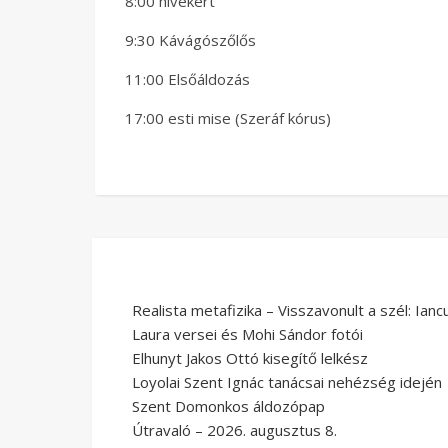
8:00 hívekért
9:30 Kávágószőlős
11:00 Elsőáldozás
17:00 esti mise (Szeráf kórus)
Realista metafizika – Visszavonult a szél: Ianc
Laura versei és Mohi Sándor fotói
Elhunyt Jakos Ottó kisegítő lelkész
Loyolai Szent Ignác tanácsai nehézség idején
Szent Domonkos áldozópap
Útravaló – 2026. augusztus 8.