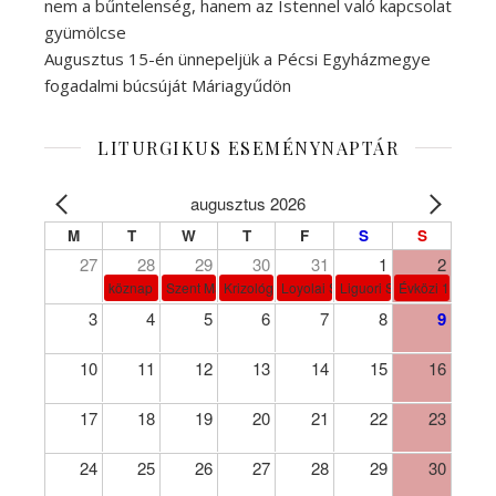
nem a bűntelenség, hanem az Istennel való kapcsolat
gyümölcse
Augusztus 15-én ünnepeljük a Pécsi Egyházmegye
fogadalmi búcsúját Máriagyűdön
LITURGIKUS ESEMÉNYNAPTÁR
augusztus 2026
M
T
W
T
F
S
S
27
28
29
30
31
1
2
köznap
Szent Márta, Mária és Lázár
Krizológ Szent Péter
Loyolai Szent Ignác
Liguori Szent Alfonz pk-et
Évközi 18. vasá
3
4
5
6
7
8
9
10
11
12
13
14
15
16
17
18
19
20
21
22
23
24
25
26
27
28
29
30