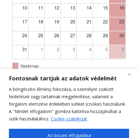
10
11
12
13
14
15
16
17
18
19
20
21
22
23
24
25
26
27
28
29
30
31
1
2
3
4
5
6
Vasárnap
Fontosnak tartjuk az adatok védelmét
A böngészési élmény fokozása, a személyre szabott
hirdetések vagy tartalmak megjelenítése, valamint a
forgalom elemzése érdekében sütiket (cookie) használunk.
A "Mindet elfogadom" gombra kattintva hozzájárulhat a
sütik használatához.
Cookie-szabályzat
Az összes elfogadása