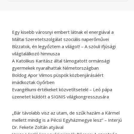
Egy kisebb városnyi embert látnak el energiával a
Máltai Szeretetszolgálat szociális naperőművei
Bízzatok, én legyőztem a világot! – A szöuli ifjúsági
világtalálkozó himnusza
A Katolikus Karitász által támogatott ormánsági
gyermekek nyaralhattak Németországban
Boldog Apor Vilmos püspök közbenjárásáért
imádkoztak Győrben
Evangéliumi értékeket közvetítsetek! – Leó pápa
üzenetet küldött a SIGNIS világkongresszusára
„Bár távolabb visz az utam, de szűk hazám a Kármel
mellett mindig is a Pécsi Egyházmegye lesz” – Interjú
Dr. Fekete Zoltán atyával