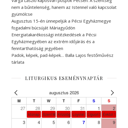
Varga László kaposvári püspök Pécsen: A szentség
nem a bűntelenség, hanem az Istennel való kapcsolat
gyümölcse
Augusztus 15-én ünnepeljük a Pécsi Egyházmegye
fogadalmi búcsúját Máriagyűdön
Energiatakarékossági intézkedések a Pécsi
Egyházmegyében az extrém időjárás és a
fenntarthatóság jegyében
Padok, képek, pad-képek… Balla Lajos festőművész
tárlata
LITURGIKUS ESEMÉNYNAPTÁR
augusztus 2026
M
T
W
T
F
S
S
27
28
29
30
31
1
2
köznap
Szent Márta, Mária és Lázár
Krizológ Szent Péter
Loyolai Szent Ignác
Liguori Szent Alfonz pk-et
Évközi 18. vasá
3
4
5
6
7
8
9