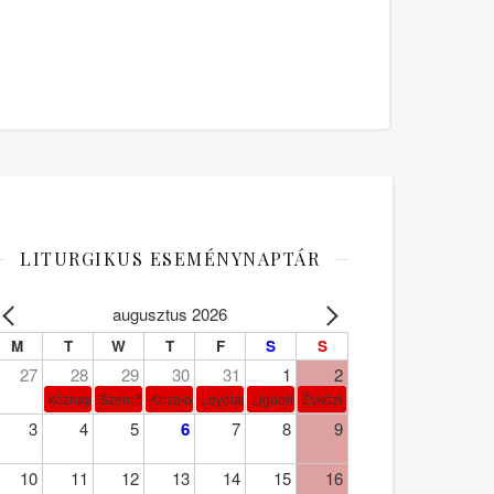
LITURGIKUS ESEMÉNYNAPTÁR
augusztus 2026
M
T
W
T
F
S
S
27
28
29
30
31
1
2
köznap
Szent Márta, Mária és Lázár
Krizológ Szent Péter
Loyolai Szent Ignác
Liguori Szent Alfonz pk-et.
Évközi 18. vasárnap
3
4
5
6
7
8
9
10
11
12
13
14
15
16