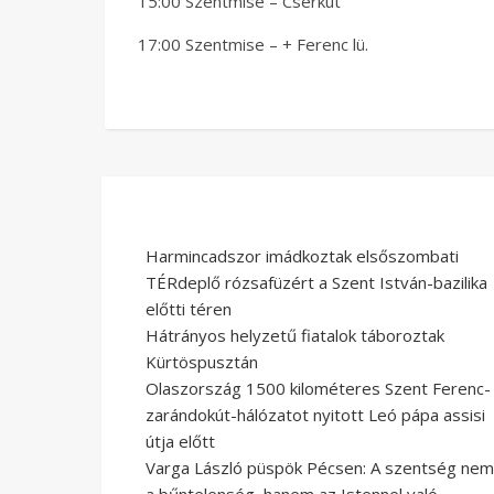
15:00 Szentmise – Cserkút
17:00 Szentmise – + Ferenc lü.
Harmincadszor imádkoztak elsőszombati
TÉRdeplő rózsafüzért a Szent István-bazilika
előtti téren
Hátrányos helyzetű fiatalok táboroztak
Kürtöspusztán
Olaszország 1500 kilométeres Szent Ferenc-
zarándokút-hálózatot nyitott Leó pápa assisi
útja előtt
Varga László püspök Pécsen: A szentség nem