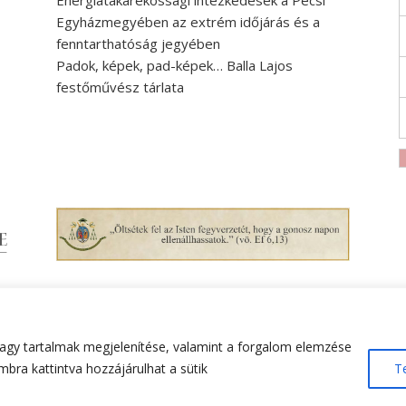
Energiatakarékossági intézkedések a Pécsi
Egyházmegyében az extrém időjárás és a
fenntarthatóság jegyében
Padok, képek, pad-képek… Balla Lajos
festőművész tárlata
agy tartalmak megjelenítése, valamint a forgalom elemzése
bra kattintva hozzájárulhat a sütik
T