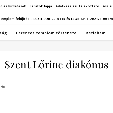
d és hirdetések
Barátok lapja
Adatkezelési Tájékoztató
Assisi
Templom felújítás – EGYH-EOR-20-0115 és EEÖR-KP-1-2021/1-0017
ság
Ferences templom története
Betlehem
Szent Lőrinc diakónus
 du.