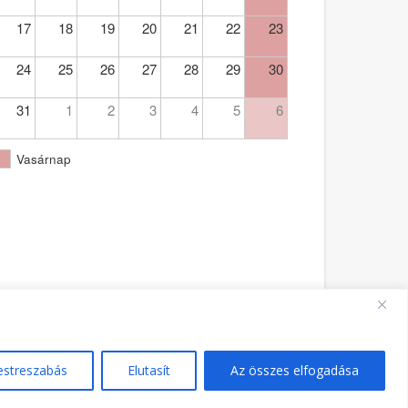
17
18
19
20
21
22
23
24
25
26
27
28
29
30
31
1
2
3
4
5
6
Vasárnap
Ferences Templom Pécs - PA - hivatalos oldala 2021.
estreszabás
Elutasít
Az összes elfogadása