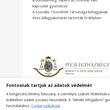
a bűntelenség, hanem az Istennel való
kapcsolat gyümölcse
A Szociális Testvérek Társasága kültagjainak
éves lelkigyakorlatát tartották Erdélyben
Fontosnak tartjuk az adatok védelmét
A böngészési élmény fokozása, a személyre szabott hirdetések v
Ashe a sablont készítette:
WP Royal
.
érdekében sütiket (cookie) használunk. A "Mindet elfogadom" gom
használatához.
Cookie-szabályzat