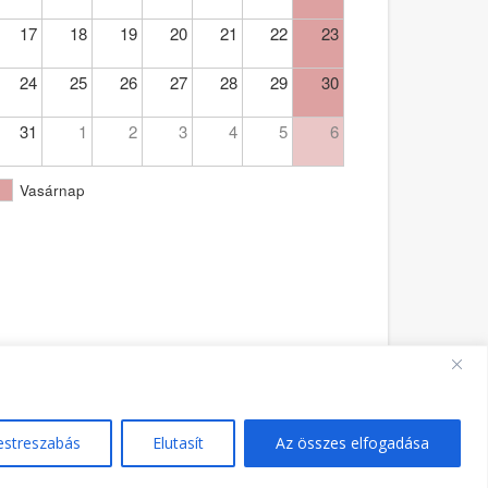
17
18
19
20
21
22
23
24
25
26
27
28
29
30
31
1
2
3
4
5
6
Vasárnap
Ferences Templom Pécs - PA - hivatalos oldala 2021.
estreszabás
Elutasít
Az összes elfogadása