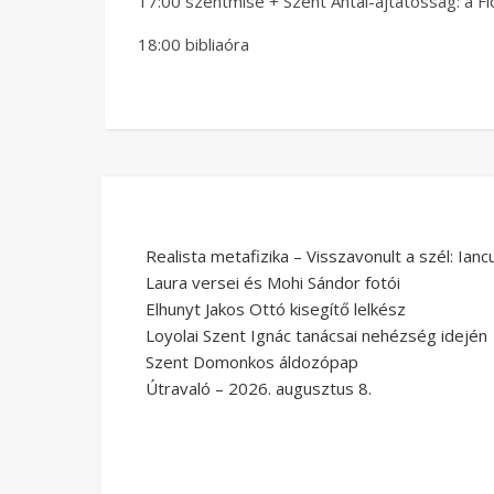
17:00 szentmise + Szent Antal-ájtatosság: a Fl
18:00 bibliaóra
Realista metafizika – Visszavonult a szél: Ianc
Laura versei és Mohi Sándor fotói
Elhunyt Jakos Ottó kisegítő lelkész
Loyolai Szent Ignác tanácsai nehézség idején
Szent Domonkos áldozópap
Útravaló – 2026. augusztus 8.