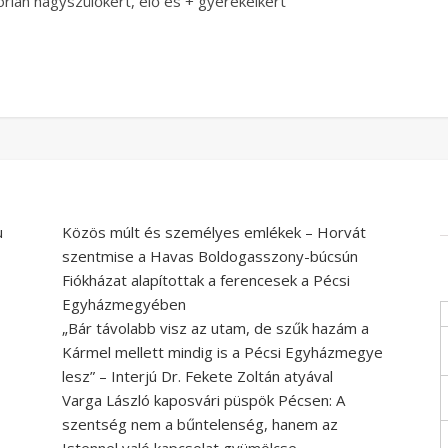
órián nagyszülőkért, élő és + gyerekeikért
u
Közös múlt és személyes emlékek – Horvát
szentmise a Havas Boldogasszony-búcsún
Fiókházat alapítottak a ferencesek a Pécsi
Egyházmegyében
„Bár távolabb visz az utam, de szűk hazám a
Kármel mellett mindig is a Pécsi Egyházmegye
lesz” – Interjú Dr. Fekete Zoltán atyával
Varga László kaposvári püspök Pécsen: A
szentség nem a bűntelenség, hanem az