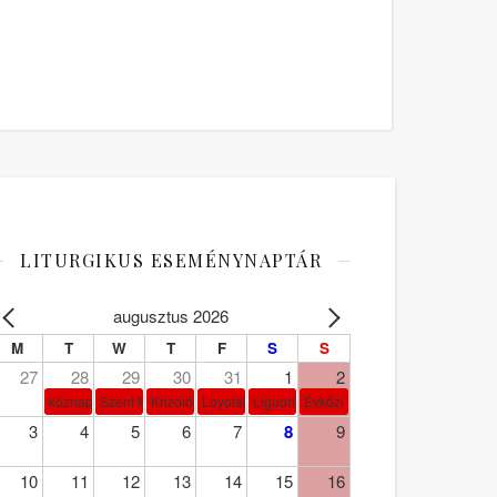
LITURGIKUS ESEMÉNYNAPTÁR
augusztus 2026
M
T
W
T
F
S
S
27
28
29
30
31
1
2
köznap
Szent Márta, Mária és Lázár
Krizológ Szent Péter
Loyolai Szent Ignác
Liguori Szent Alfonz pk-et.
Évközi 18. vasárnap
3
4
5
6
7
8
9
10
11
12
13
14
15
16