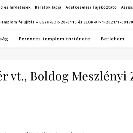
d és hirdetések
Barátok lapja
Adatkezelési Tájékoztató
Assisi
Templom felújítás – EGYH-EOR-20-0115 és EEÖR-KP-1-2021/1-0017
ság
Ferences templom története
Betlehem
 vt., Boldog Meszlényi 