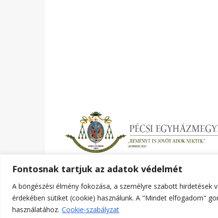
Fontosnak tartjuk az adatok védelmét
A böngészési élmény fokozása, a személyre szabott hirdetések v
Ashe a sablont készítette:
WP Royal
.
érdekében sütiket (cookie) használunk. A "Mindet elfogadom" gom
használatához.
Cookie-szabályzat