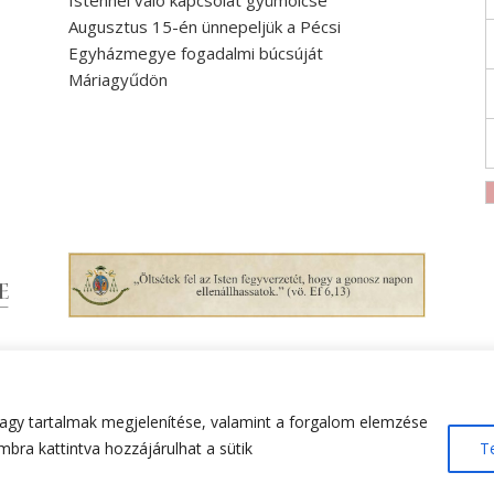
Istennel való kapcsolat gyümölcse
Augusztus 15-én ünnepeljük a Pécsi
Egyházmegye fogadalmi búcsúját
Máriagyűdön
agy tartalmak megjelenítése, valamint a forgalom elemzése
bra kattintva hozzájárulhat a sütik
T