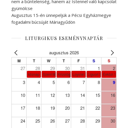
nem a bűntelenség, hanem az Istennel való kapcsolat
gyümölcse
Augusztus 15-én ünnepeljük a Pécsi Egyházmegye
fogadalmi búcsúját Máriagyűdön
LITURGIKUS ESEMÉNYNAPTÁR
augusztus 2026
M
T
W
T
F
S
S
27
28
29
30
31
1
2
köznap
Szent Márta, Mária és Lázár
Krizológ Szent Péter
Loyolai Szent Ignác
Liguori Szent Alfonz pk-et
Évközi 18. vasá
3
4
5
6
7
8
9
10
11
12
13
14
15
16
17
18
19
20
21
22
23
24
25
26
27
28
29
30