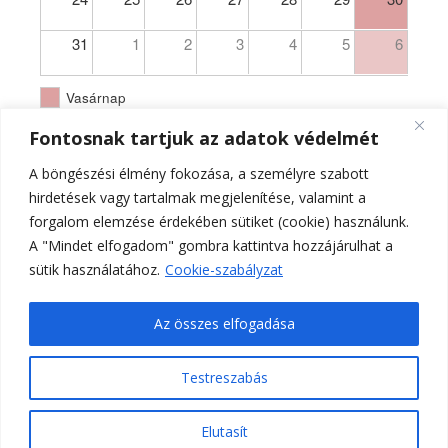
31
1
2
3
4
5
6
Vasárnap
Fontosnak tartjuk az adatok védelmét
A böngészési élmény fokozása, a személyre szabott
hirdetések vagy tartalmak megjelenítése, valamint a
forgalom elemzése érdekében sütiket (cookie) használunk.
A "Mindet elfogadom" gombra kattintva hozzájárulhat a
sütik használatához.
Cookie-szabályzat
Az összes elfogadása
Testreszabás
Ferences Templom Pécs - PA - hivatalos oldala 2021.
Elutasít
Ashe a sablont készítette:
WP Royal
.