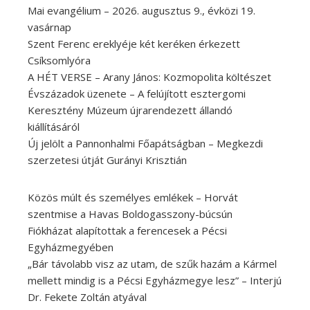
Mai evangélium – 2026. augusztus 9., évközi 19.
vasárnap
Szent Ferenc ereklyéje két keréken érkezett
Csíksomlyóra
A HÉT VERSE – Arany János: Kozmopolita költészet
Évszázadok üzenete – A felújított esztergomi
Keresztény Múzeum újrarendezett állandó
kiállításáról
Új jelölt a Pannonhalmi Főapátságban – Megkezdi
szerzetesi útját Gurányi Krisztián
Közös múlt és személyes emlékek – Horvát
szentmise a Havas Boldogasszony-búcsún
Fiókházat alapítottak a ferencesek a Pécsi
Egyházmegyében
„Bár távolabb visz az utam, de szűk hazám a Kármel
mellett mindig is a Pécsi Egyházmegye lesz” – Interjú
Dr. Fekete Zoltán atyával