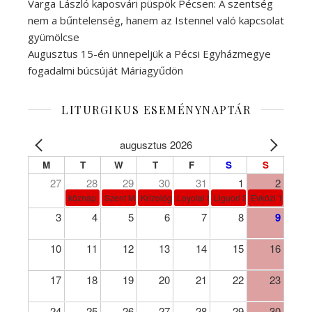
Varga László kaposvári püspök Pécsen: A szentség
nem a bűntelenség, hanem az Istennel való kapcsolat
gyümölcse
Augusztus 15-én ünnepeljük a Pécsi Egyházmegye
fogadalmi búcsúját Máriagyűdön
LITURGIKUS ESEMÉNYNAPTÁR
augusztus 2026
M
T
W
T
F
S
S
27
28
29
30
31
1
2
köznap
Szent Márta, Mária és Lázár
Krizológ Szent Péter
Loyolai Szent Ignác
Liguori Szent Alfonz pk-et
Évközi 18. vasá
3
4
5
6
7
8
9
10
11
12
13
14
15
16
17
18
19
20
21
22
23
24
25
26
27
28
29
30