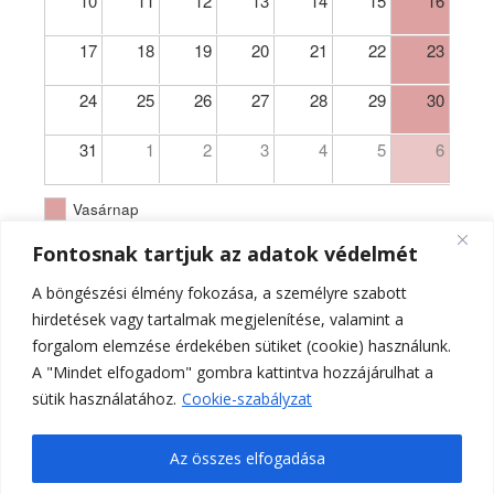
10
11
12
13
14
15
16
17
18
19
20
21
22
23
24
25
26
27
28
29
30
31
1
2
3
4
5
6
Vasárnap
Fontosnak tartjuk az adatok védelmét
A böngészési élmény fokozása, a személyre szabott
hirdetések vagy tartalmak megjelenítése, valamint a
forgalom elemzése érdekében sütiket (cookie) használunk.
A "Mindet elfogadom" gombra kattintva hozzájárulhat a
sütik használatához.
Cookie-szabályzat
Az összes elfogadása