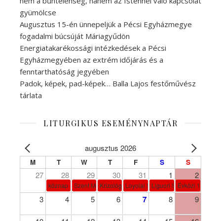
nem a bűntelenség, hanem az Istennel való kapcsolat
gyümölcse
Augusztus 15-én ünnepeljük a Pécsi Egyházmegye
fogadalmi búcsúját Máriagyűdön
Energiatakarékossági intézkedések a Pécsi
Egyházmegyében az extrém időjárás és a
fenntarthatóság jegyében
Padok, képek, pad-képek… Balla Lajos festőművész
tárlata
LITURGIKUS ESEMÉNYNAPTÁR
augusztus 2026
M
T
W
T
F
S
S
27
28
29
30
31
1
2
köznap
Szent Márta, Mária és Lázár
Krizológ Szent Péter
Loyolai Szent Ignác
Liguori Szent Alfonz pk-et
Évközi 18. vasá
3
4
5
6
7
8
9