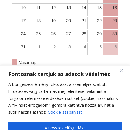
10
11
12
13
14
15
16
17
18
19
20
21
22
23
24
25
26
27
28
29
30
31
1
2
3
4
5
6
Vasárnap
Fontosnak tartjuk az adatok védelmét
A böngészési élmény fokozása, a személyre szabott
hirdetések vagy tartalmak megjelenítése, valamint a
forgalom elemzése érdekében sütiket (cookie) használunk.
A "Mindet elfogadom" gombra kattintva hozzájárulhat a
sütik használatához.
Cookie-szabályzat
Az összes elfogadása