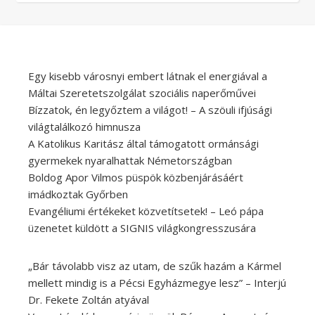
Egy kisebb városnyi embert látnak el energiával a
Máltai Szeretetszolgálat szociális naperőművei
Bízzatok, én legyőztem a világot! – A szöuli ifjúsági
világtalálkozó himnusza
A Katolikus Karitász által támogatott ormánsági
gyermekek nyaralhattak Németországban
Boldog Apor Vilmos püspök közbenjárásáért
imádkoztak Győrben
Evangéliumi értékeket közvetítsetek! – Leó pápa
üzenetet küldött a SIGNIS világkongresszusára
„Bár távolabb visz az utam, de szűk hazám a Kármel
mellett mindig is a Pécsi Egyházmegye lesz” – Interjú
Dr. Fekete Zoltán atyával