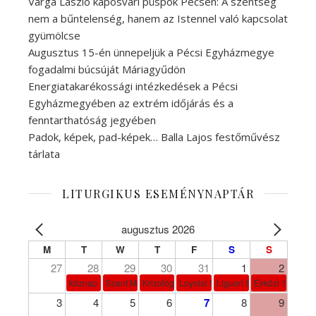
Varga László kaposvári püspök Pécsen: A szentség
nem a bűntelenség, hanem az Istennel való kapcsolat
gyümölcse
Augusztus 15-én ünnepeljük a Pécsi Egyházmegye
fogadalmi búcsúját Máriagyűdön
Energiatakarékossági intézkedések a Pécsi
Egyházmegyében az extrém időjárás és a
fenntarthatóság jegyében
Padok, képek, pad-képek… Balla Lajos festőművész
tárlata
LITURGIKUS ESEMÉNYNAPTÁR
augusztus 2026
M
T
W
T
F
S
S
27
28
29
30
31
1
2
köznap
Szent Márta, Mária és Lázár
Krizológ Szent Péter
Loyolai Szent Ignác
Liguori Szent Alfonz pk-et
Évközi 18. vasá
3
4
5
6
7
8
9