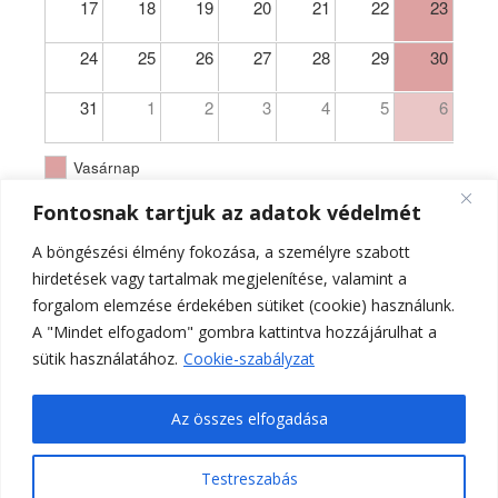
17
18
19
20
21
22
23
24
25
26
27
28
29
30
31
1
2
3
4
5
6
Vasárnap
Fontosnak tartjuk az adatok védelmét
A böngészési élmény fokozása, a személyre szabott
hirdetések vagy tartalmak megjelenítése, valamint a
forgalom elemzése érdekében sütiket (cookie) használunk.
A "Mindet elfogadom" gombra kattintva hozzájárulhat a
sütik használatához.
Cookie-szabályzat
Az összes elfogadása
Testreszabás