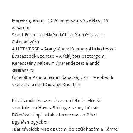
Mai evangélium – 2026. augusztus 9., évközi 19.
vasárnap
Szent Ferenc ereklyéje két keréken érkezett
Csíksomlyóra
A HÉT VERSE – Arany János: Kozmopolita költészet
Évszázadok üzenete – A felújított esztergomi
Keresztény Múzeum újrarendezett állandó
kiállításáról
Új jelölt a Pannonhalmi Főapátságban – Megkezdi
szerzetesi útját Gurányi Krisztián
Közös múlt és személyes emlékek – Horvát
szentmise a Havas Boldogasszony-búcsún
Fiókházat alapítottak a ferencesek a Pécsi
Egyházmegyében
„Bár távolabb visz az utam, de szűk hazám a Kármel