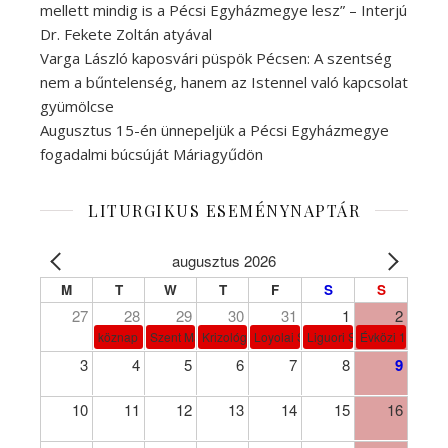
mellett mindig is a Pécsi Egyházmegye lesz” – Interjú
Dr. Fekete Zoltán atyával
Varga László kaposvári püspök Pécsen: A szentség
nem a bűntelenség, hanem az Istennel való kapcsolat
gyümölcse
Augusztus 15-én ünnepeljük a Pécsi Egyházmegye
fogadalmi búcsúját Máriagyűdön
LITURGIKUS ESEMÉNYNAPTÁR
augusztus 2026
M
T
W
T
F
S
S
27
28
29
30
31
1
2
köznap
Szent Márta, Mária és Lázár
Krizológ Szent Péter
Loyolai Szent Ignác
Liguori Szent Alfonz pk-et
Évközi 18. vasá
3
4
5
6
7
8
9
10
11
12
13
14
15
16