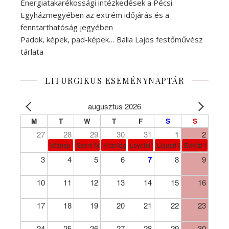
Energiatakarékossági intézkedések a Pécsi
Egyházmegyében az extrém időjárás és a
fenntarthatóság jegyében
Padok, képek, pad-képek… Balla Lajos festőművész
tárlata
LITURGIKUS ESEMÉNYNAPTÁR
augusztus 2026
M
T
W
T
F
S
S
27
28
29
30
31
1
2
köznap
Szent Márta, Mária és Lázár
Krizológ Szent Péter
Loyolai Szent Ignác
Liguori Szent Alfonz pk-et
Évközi 18. vasá
3
4
5
6
7
8
9
10
11
12
13
14
15
16
17
18
19
20
21
22
23
24
25
26
27
28
29
30