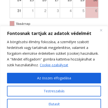
31
1
2
3
4
5
6
Vasárnap
Fontosnak tartjuk az adatok védelmét
A böngészési élmény fokozása, a személyre szabott
hirdetések vagy tartalmak megjelenítése, valamint a
forgalom elemzése érdekében sütiket (cookie) használunk.
A "Mindet elfogadom" gombra kattintva hozzájárulhat a
sütik használatához.
Cookie-szabályzat
Az összes elfogadása
Testreszabás
Ferences Templom Pécs - PA - hivatalos oldala 2021.
Elutasít
Ashe a sablont készítette:
WP Royal
.