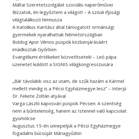
Máltai Szeretetszolgálat szociális naperőművei
Bízzatok, én legyőztem a világot! – A szöuli ifjúsági
világtalálkozó himnusza
A Katolikus Karitász által támogatott ormánsági
gyermekek nyaralhattak Németországban
Boldog Apor Vilmos püspök közbenjárásáért
imádkoztak Győrben
Evangéliumi értékeket közvetítsetek! – Leó pápa
üzenetet küldött a SIGNIS világkongresszusára
„Bár távolabb visz az utam, de szűk hazám a Kármel
mellett mindig is a Pécsi Egyházmegye lesz” – Interjú
Dr. Fekete Zoltán atyával
Varga László kaposvári püspök Pécsen: A szentség
nem a bűntelenség, hanem az Istennel való kapcsolat
gyümölcse
Augusztus 15-én ünnepeljük a Pécsi Egyházmegye
fogadalmi búcsúját Máriagyűdön