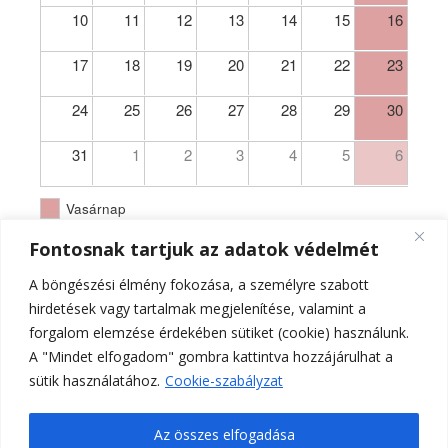
10
11
12
13
14
15
16
17
18
19
20
21
22
23
24
25
26
27
28
29
30
31
1
2
3
4
5
6
Vasárnap
Fontosnak tartjuk az adatok védelmét
A böngészési élmény fokozása, a személyre szabott
hirdetések vagy tartalmak megjelenítése, valamint a
forgalom elemzése érdekében sütiket (cookie) használunk.
A "Mindet elfogadom" gombra kattintva hozzájárulhat a
sütik használatához.
Cookie-szabályzat
Az összes elfogadása