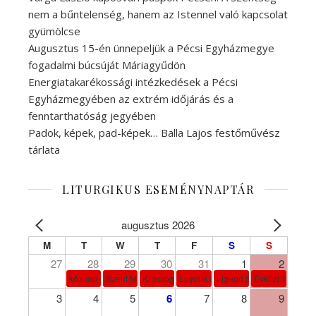
nem a bűntelenség, hanem az Istennel való kapcsolat
gyümölcse
Augusztus 15-én ünnepeljük a Pécsi Egyházmegye
fogadalmi búcsúját Máriagyűdön
Energiatakarékossági intézkedések a Pécsi
Egyházmegyében az extrém időjárás és a
fenntarthatóság jegyében
Padok, képek, pad-képek… Balla Lajos festőművész
tárlata
LITURGIKUS ESEMÉNYNAPTÁR
augusztus 2026
M
T
W
T
F
S
S
27
28
29
30
31
1
2
köznap
Szent Márta, Mária és Lázár
Krizológ Szent Péter
Loyolai Szent Ignác
Liguori Szent Alfonz pk-et
Évközi 18. vasá
3
4
5
6
7
8
9