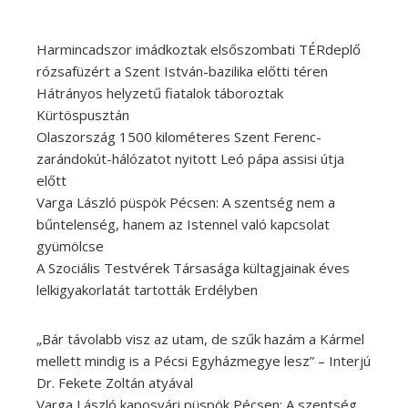
Harmincadszor imádkoztak elsőszombati TÉRdeplő
rózsafüzért a Szent István-bazilika előtti téren
Hátrányos helyzetű fiatalok táboroztak
Kürtöspusztán
Olaszország 1500 kilométeres Szent Ferenc-
zarándokút-hálózatot nyitott Leó pápa assisi útja
előtt
Varga László püspök Pécsen: A szentség nem a
bűntelenség, hanem az Istennel való kapcsolat
gyümölcse
A Szociális Testvérek Társasága kültagjainak éves
lelkigyakorlatát tartották Erdélyben
„Bár távolabb visz az utam, de szűk hazám a Kármel
mellett mindig is a Pécsi Egyházmegye lesz” – Interjú
Dr. Fekete Zoltán atyával
Varga László kaposvári püspök Pécsen: A szentség