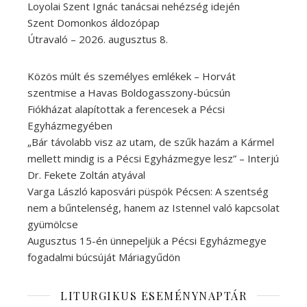
Loyolai Szent Ignác tanácsai nehézség idején
Szent Domonkos áldozópap
Útravaló – 2026. augusztus 8.
Közös múlt és személyes emlékek – Horvát
szentmise a Havas Boldogasszony-búcsún
Fiókházat alapítottak a ferencesek a Pécsi
Egyházmegyében
„Bár távolabb visz az utam, de szűk hazám a Kármel
mellett mindig is a Pécsi Egyházmegye lesz” – Interjú
Dr. Fekete Zoltán atyával
Varga László kaposvári püspök Pécsen: A szentség
nem a bűntelenség, hanem az Istennel való kapcsolat
gyümölcse
Augusztus 15-én ünnepeljük a Pécsi Egyházmegye
fogadalmi búcsúját Máriagyűdön
LITURGIKUS ESEMÉNYNAPTÁR