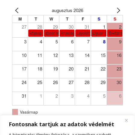
augusztus 2026
M
T
W
T
F
S
S
27
28
29
30
31
1
2
köznap
Szent Márta, Mária és Lázár
Krizológ Szent Péter
Loyolai Szent Ignác
Liguori Szent Alfonz pk-et
Évközi 18. vasá
3
4
5
6
7
8
9
10
11
12
13
14
15
16
17
18
19
20
21
22
23
24
25
26
27
28
29
30
31
1
2
3
4
5
6
Vasárnap
Fontosnak tartjuk az adatok védelmét
A böngészési élmény fokozása, a személyre szabott