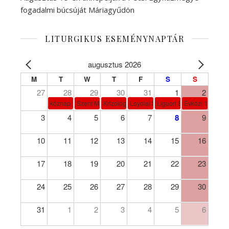
fogadalmi búcsúját Máriagyűdön
LITURGIKUS ESEMÉNYNAPTÁR
augusztus 2026
M
T
W
T
F
S
S
27
28
29
30
31
1
2
köznap
Szent Márta, Mária és Lázár
Krizológ Szent Péter
Loyolai Szent Ignác
Liguori Szent Alfonz pk-et
Évközi 18. vasá
3
4
5
6
7
8
9
10
11
12
13
14
15
16
17
18
19
20
21
22
23
24
25
26
27
28
29
30
31
1
2
3
4
5
6