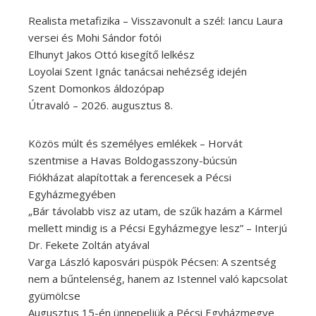
Realista metafizika – Visszavonult a szél: Iancu Laura
versei és Mohi Sándor fotói
Elhunyt Jakos Ottó kisegítő lelkész
Loyolai Szent Ignác tanácsai nehézség idején
Szent Domonkos áldozópap
Útravaló – 2026. augusztus 8.
Közös múlt és személyes emlékek – Horvát
szentmise a Havas Boldogasszony-búcsún
Fiókházat alapítottak a ferencesek a Pécsi
Egyházmegyében
„Bár távolabb visz az utam, de szűk hazám a Kármel
mellett mindig is a Pécsi Egyházmegye lesz” – Interjú
Dr. Fekete Zoltán atyával
Varga László kaposvári püspök Pécsen: A szentség
nem a bűntelenség, hanem az Istennel való kapcsolat
gyümölcse
Augusztus 15-én ünnepeljük a Pécsi Egyházmegye