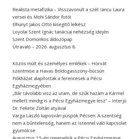
Realista metafizika – Visszavonult a szél: Iancu Laura
versei és Mohi Sándor fotói
Elhunyt Jakos Ottó kisegítő lelkész
Loyolai Szent Ignác tanácsai nehézség idején
Szent Domonkos áldozópap
Útravaló – 2026. augusztus 8.
Közös múlt és személyes emlékek – Horvát
szentmise a Havas Boldogasszony-búcsún
Fiókházat alapítottak a ferencesek a Pécsi
Egyházmegyében
„Bár távolabb visz az utam, de szűk hazám a Kármel
mellett mindig is a Pécsi Egyházmegye lesz” – Interjú
Dr. Fekete Zoltán atyával
Varga László kaposvári püspök Pécsen: A szentség
nem a bűntelenség, hanem az Istennel való kapcsolat
gyümölcse
Augusztus 15-én ünnepeljük a Pécsi Egyházmegye