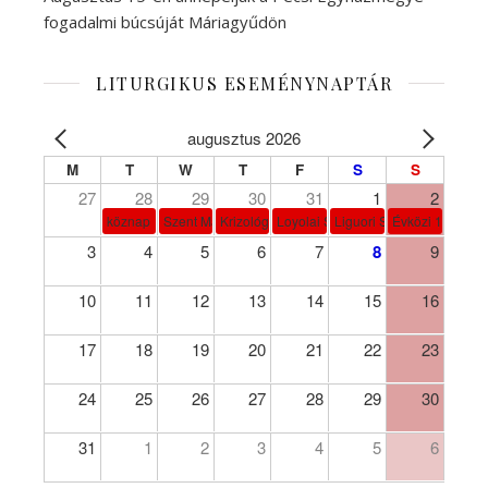
fogadalmi búcsúját Máriagyűdön
LITURGIKUS ESEMÉNYNAPTÁR
augusztus 2026
M
T
W
T
F
S
S
27
28
29
30
31
1
2
köznap
Szent Márta, Mária és Lázár
Krizológ Szent Péter
Loyolai Szent Ignác
Liguori Szent Alfonz pk-et
Évközi 18. vasá
3
4
5
6
7
8
9
10
11
12
13
14
15
16
17
18
19
20
21
22
23
24
25
26
27
28
29
30
31
1
2
3
4
5
6