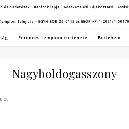
d és hirdetések
Barátok lapja
Adatkezelési Tájékoztató
Assisi
Templom felújítás – EGYH-EOR-20-0115 és EEÖR-KP-1-2021/1-0017
ság
Ferences templom története
Betlehem
Nagyboldogasszony
0 du.