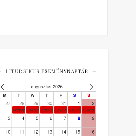
LITURGIKUS ESEMÉNYNAPTÁR
augusztus 2026
M
T
W
T
F
S
S
27
28
29
30
31
1
2
köznap
Szent Márta, Mária és Lázár
Krizológ Szent Péter
Loyolai Szent Ignác
Liguori Szent Alfonz pk-et.
Évközi 18. vasárnap
3
4
5
6
7
8
9
10
11
12
13
14
15
16