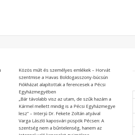
u
Közös múlt és személyes emlékek – Horvát
szentmise a Havas Boldogasszony-búcsún
Fiókházat alapítottak a ferencesek a Pécsi
Egyházmegyében
„Bár távolabb visz az utam, de szűk hazám a
Kármel mellett mindig is a Pécsi Egyházmegye
lesz” – Interjú Dr. Fekete Zoltán atyával
Varga László kaposvári püspök Pécsen: A
szentség nem a bűntelenség, hanem az