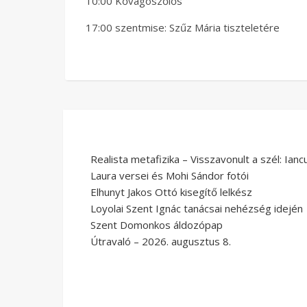
10:00 Kővágószőlős
17:00 szentmise: Szűz Mária tiszteletére
Realista metafizika – Visszavonult a szél: Ianc
Laura versei és Mohi Sándor fotói
Elhunyt Jakos Ottó kisegítő lelkész
Loyolai Szent Ignác tanácsai nehézség idején
Szent Domonkos áldozópap
Útravaló – 2026. augusztus 8.