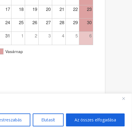
17
18
19
20
21
22
23
24
25
26
27
28
29
30
31
1
2
3
4
5
6
Vasárnap
Ferences Templom Pécs - PA - hivatalos oldala 2021.
estreszabás
Elutasít
Az összes elfogadása