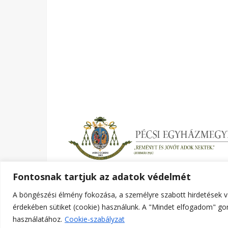
Fontosnak tartjuk az adatok védelmét
A böngészési élmény fokozása, a személyre szabott hirdetések v
Ashe a sablont készítette:
WP Royal
.
érdekében sütiket (cookie) használunk. A "Mindet elfogadom" gom
használatához.
Cookie-szabályzat