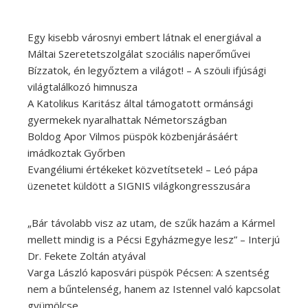
Egy kisebb városnyi embert látnak el energiával a
Máltai Szeretetszolgálat szociális naperőművei
Bízzatok, én legyőztem a világot! – A szöuli ifjúsági
világtalálkozó himnusza
A Katolikus Karitász által támogatott ormánsági
gyermekek nyaralhattak Németországban
Boldog Apor Vilmos püspök közbenjárásáért
imádkoztak Győrben
Evangéliumi értékeket közvetítsetek! – Leó pápa
üzenetet küldött a SIGNIS világkongresszusára
„Bár távolabb visz az utam, de szűk hazám a Kármel
mellett mindig is a Pécsi Egyházmegye lesz” – Interjú
Dr. Fekete Zoltán atyával
Varga László kaposvári püspök Pécsen: A szentség
nem a bűntelenség, hanem az Istennel való kapcsolat
gyümölcse