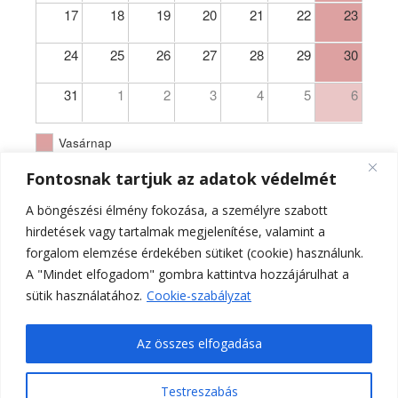
17
18
19
20
21
22
23
24
25
26
27
28
29
30
31
1
2
3
4
5
6
Vasárnap
Fontosnak tartjuk az adatok védelmét
A böngészési élmény fokozása, a személyre szabott
hirdetések vagy tartalmak megjelenítése, valamint a
forgalom elemzése érdekében sütiket (cookie) használunk.
A "Mindet elfogadom" gombra kattintva hozzájárulhat a
sütik használatához.
Cookie-szabályzat
Az összes elfogadása
Testreszabás