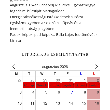
Augusztus 15-én ünnepeljük a Pécsi Egyházmegye
fogadalmi búcsúját Máriagyűdön
Energiatakarékossági intézkedések a Pécsi
Egyházmegyében az extrém időjárás és a
fenntarthatóság jegyében
Padok, képek, pad-képek… Balla Lajos festőművész
tárlata
LITURGIKUS ESEMÉNYNAPTÁR
augusztus 2026
M
T
W
T
F
S
S
27
28
29
30
31
1
2
köznap
Szent Márta, Mária és Lázár
Krizológ Szent Péter
Loyolai Szent Ignác
Liguori Szent Alfonz pk-et
Évközi 18. vasá
3
4
5
6
7
8
9
10
11
12
13
14
15
16