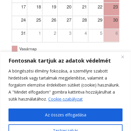
17
18
19
20
21
22
23
24
25
26
27
28
29
30
31
1
2
3
4
5
6
Vasárnap
Fontosnak tartjuk az adatok védelmét
A böngészési élmény fokozása, a személyre szabott
hirdetések vagy tartalmak megjelenítése, valamint a
forgalom elemzése érdekében sütiket (cookie) használunk.
A "Mindet elfogadom" gombra kattintva hozzájárulhat a
sütik használatához.
Cookie-szabályzat
Az összes elfogadása
Testreszabás