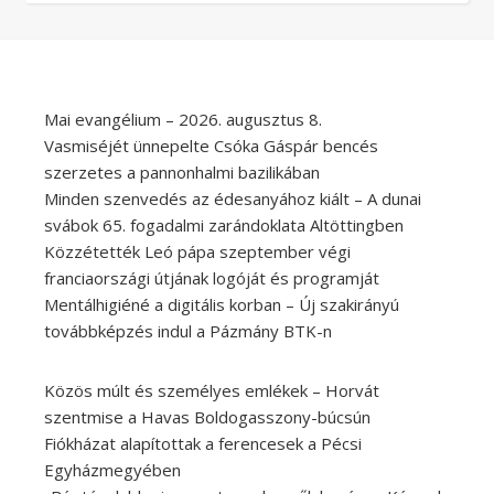
Mai evangélium – 2026. augusztus 8.
Vasmiséjét ünnepelte Csóka Gáspár bencés
szerzetes a pannonhalmi bazilikában
Minden szenvedés az édesanyához kiált – A dunai
svábok 65. fogadalmi zarándoklata Altöttingben
Közzétették Leó pápa szeptember végi
franciaországi útjának logóját és programját
Mentálhigiéné a digitális korban – Új szakirányú
továbbképzés indul a Pázmány BTK-n
Közös múlt és személyes emlékek – Horvát
szentmise a Havas Boldogasszony-búcsún
Fiókházat alapítottak a ferencesek a Pécsi
Egyházmegyében