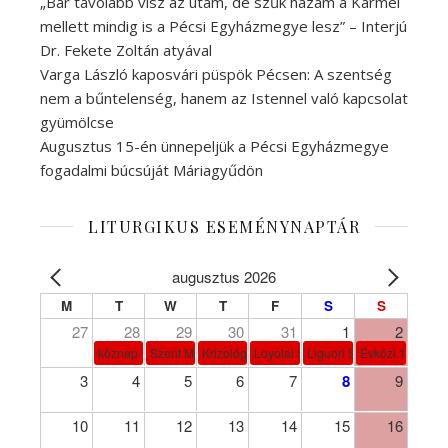
„Bár távolabb visz az utam, de szűk hazám a Kármel
mellett mindig is a Pécsi Egyházmegye lesz” – Interjú
Dr. Fekete Zoltán atyával
Varga László kaposvári püspök Pécsen: A szentség
nem a bűntelenség, hanem az Istennel való kapcsolat
gyümölcse
Augusztus 15-én ünnepeljük a Pécsi Egyházmegye
fogadalmi búcsúját Máriagyűdön
LITURGIKUS ESEMÉNYNAPTÁR
augusztus 2026
M
T
W
T
F
S
S
27
28
29
30
31
1
2
köznap
Szent Márta, Mária és Lázár
Krizológ Szent Péter
Loyolai Szent Ignác
Liguori Szent Alfonz pk-et
Évközi 18. vasá
3
4
5
6
7
8
9
10
11
12
13
14
15
16