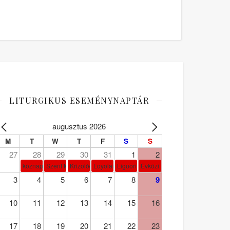
LITURGIKUS ESEMÉNYNAPTÁR
augusztus 2026
M
T
W
T
F
S
S
27
28
29
30
31
1
2
köznap
Szent Márta, Mária és Lázár
Krizológ Szent Péter
Loyolai Szent Ignác
Liguori Szent Alfonz pk-et.
Évközi 18. vasárnap
3
4
5
6
7
8
9
10
11
12
13
14
15
16
17
18
19
20
21
22
23