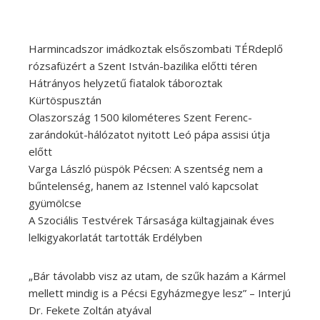
Harmincadszor imádkoztak elsőszombati TÉRdeplő
rózsafüzért a Szent István-bazilika előtti téren
Hátrányos helyzetű fiatalok táboroztak
Kürtöspusztán
Olaszország 1500 kilométeres Szent Ferenc-
zarándokút-hálózatot nyitott Leó pápa assisi útja
előtt
Varga László püspök Pécsen: A szentség nem a
bűntelenség, hanem az Istennel való kapcsolat
gyümölcse
A Szociális Testvérek Társasága kültagjainak éves
lelkigyakorlatát tartották Erdélyben
„Bár távolabb visz az utam, de szűk hazám a Kármel
mellett mindig is a Pécsi Egyházmegye lesz” – Interjú
Dr. Fekete Zoltán atyával