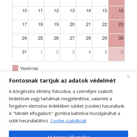
10
11
12
13
14
15
16
17
18
19
20
21
22
23
24
25
26
27
28
29
30
31
1
2
3
4
5
6
Vasárnap
Fontosnak tartjuk az adatok védelmét
A böngészési élmény fokozása, a személyre szabott
hirdetések vagy tartalmak megjelenítése, valamint a
forgalom elemzése érdekében sütiket (cookie) használunk.
A "Mindet elfogadom" gombra kattintva hozzájárulhat a
sütik használatához.
Cookie-szabályzat