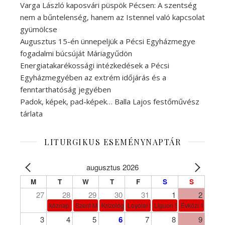
Varga László kaposvári püspök Pécsen: A szentség
nem a bűntelenség, hanem az Istennel való kapcsolat
gyümölcse
Augusztus 15-én ünnepeljük a Pécsi Egyházmegye
fogadalmi búcsúját Máriagyűdön
Energiatakarékossági intézkedések a Pécsi
Egyházmegyében az extrém időjárás és a
fenntarthatóság jegyében
Padok, képek, pad-képek… Balla Lajos festőművész
tárlata
LITURGIKUS ESEMÉNYNAPTÁR
augusztus 2026
M
T
W
T
F
S
S
27
28
29
30
31
1
2
köznap
Szent Márta, Mária és Lázár
Krizológ Szent Péter
Loyolai Szent Ignác
Liguori Szent Alfonz pk-et
Évközi 18. vasá
3
4
5
6
7
8
9