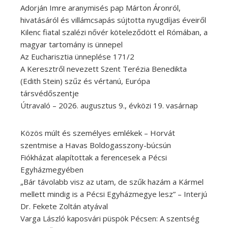
Adorján Imre aranymisés pap Márton Áronról,
hivatásáról és villámcsapás sújtotta nyugdíjas éveiről
Kilenc fiatal szalézi nővér köteleződött el Rómában, a
magyar tartomány is ünnepel
Az Eucharisztia ünneplése 171/2
A Keresztről nevezett Szent Terézia Benedikta
(Edith Stein) szűz és vértanú, Európa
társvédőszentje
Útravaló – 2026. augusztus 9., évközi 19. vasárnap
Közös múlt és személyes emlékek – Horvát
szentmise a Havas Boldogasszony-búcsún
Fiókházat alapítottak a ferencesek a Pécsi
Egyházmegyében
„Bár távolabb visz az utam, de szűk hazám a Kármel
mellett mindig is a Pécsi Egyházmegye lesz” – Interjú
Dr. Fekete Zoltán atyával
Varga László kaposvári püspök Pécsen: A szentség