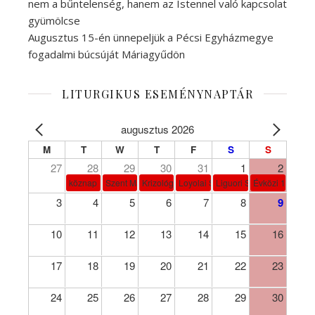
nem a bűntelenség, hanem az Istennel való kapcsolat
gyümölcse
Augusztus 15-én ünnepeljük a Pécsi Egyházmegye
fogadalmi búcsúját Máriagyűdön
LITURGIKUS ESEMÉNYNAPTÁR
augusztus 2026
M
T
W
T
F
S
S
27
28
29
30
31
1
2
köznap
Szent Márta, Mária és Lázár
Krizológ Szent Péter
Loyolai Szent Ignác
Liguori Szent Alfonz pk-et
Évközi 18. vasá
3
4
5
6
7
8
9
10
11
12
13
14
15
16
17
18
19
20
21
22
23
24
25
26
27
28
29
30