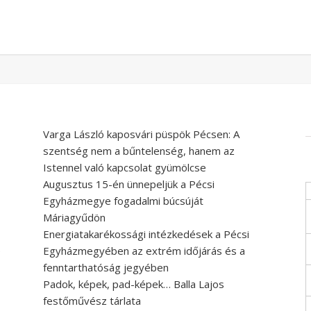
Varga László kaposvári püspök Pécsen: A
szentség nem a bűntelenség, hanem az
Istennel való kapcsolat gyümölcse
Augusztus 15-én ünnepeljük a Pécsi
Egyházmegye fogadalmi búcsúját
Máriagyűdön
Energiatakarékossági intézkedések a Pécsi
e
Egyházmegyében az extrém időjárás és a
fenntarthatóság jegyében
Padok, képek, pad-képek… Balla Lajos
festőművész tárlata