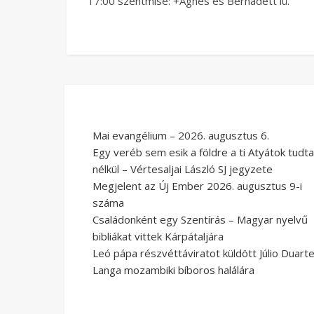
17:00 szentmise: +Ágnes és Bernadett lü.
Mai evangélium – 2026. augusztus 6.
Egy veréb sem esik a földre a ti Atyátok tudta
nélkül – Vértesaljai László SJ jegyzete
Megjelent az Új Ember 2026. augusztus 9-i
száma
Családonként egy Szentírás – Magyar nyelvű
bibliákat vittek Kárpátaljára
Leó pápa részvéttáviratot küldött Júlio Duart
Langa mozambiki bíboros halálára