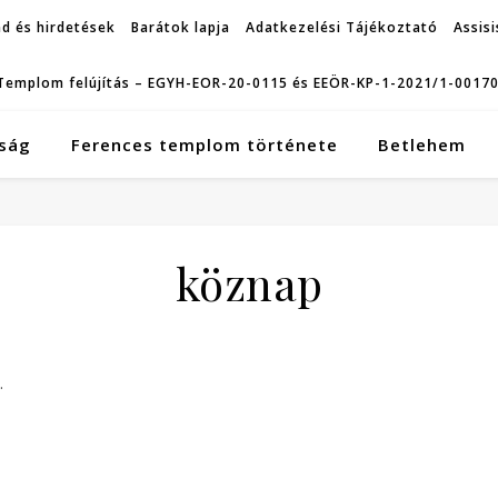
d és hirdetések
Barátok lapja
Adatkezelési Tájékoztató
Assisi
Templom felújítás – EGYH-EOR-20-0115 és EEÖR-KP-1-2021/1-0017
ság
Ferences templom története
Betlehem
köznap
.