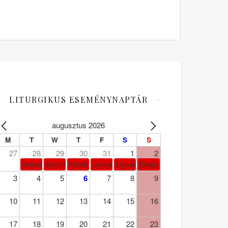
LITURGIKUS ESEMÉNYNAPTÁR
augusztus 2026
M
T
W
T
F
S
S
27
28
29
30
31
1
2
köznap
Szent Márta, Mária és Lázár
Krizológ Szent Péter
Loyolai Szent Ignác
Liguori Szent Alfonz pk-et.
Évközi 18. vasárnap
3
4
5
6
7
8
9
10
11
12
13
14
15
16
17
18
19
20
21
22
23