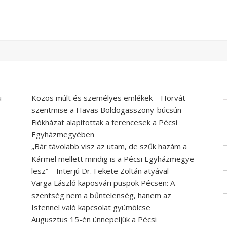
u
Közös múlt és személyes emlékek – Horvát
szentmise a Havas Boldogasszony-búcsún
Fiókházat alapítottak a ferencesek a Pécsi
Egyházmegyében
„Bár távolabb visz az utam, de szűk hazám a
Kármel mellett mindig is a Pécsi Egyházmegye
lesz” – Interjú Dr. Fekete Zoltán atyával
Varga László kaposvári püspök Pécsen: A
szentség nem a bűntelenség, hanem az
Istennel való kapcsolat gyümölcse
Augusztus 15-én ünnepeljük a Pécsi