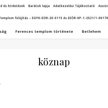
d és hirdetések
Barátok lapja
Adatkezelési Tájékoztató
Assisi
Templom felújítás – EGYH-EOR-20-0115 és EEÖR-KP-1-2021/1-0017
ság
Ferences templom története
Betlehem
köznap
.