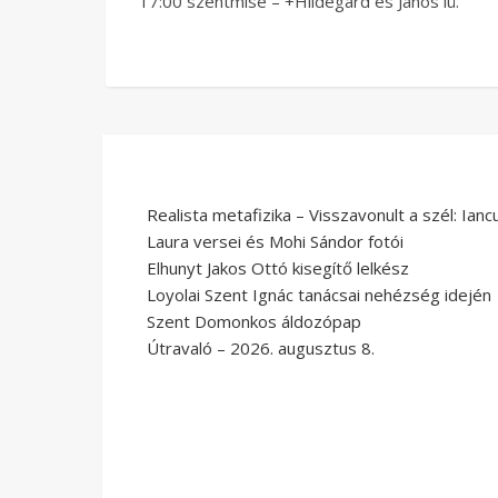
17:00 szentmise – +Hildegárd és János lü.
Realista metafizika – Visszavonult a szél: Ianc
Laura versei és Mohi Sándor fotói
Elhunyt Jakos Ottó kisegítő lelkész
Loyolai Szent Ignác tanácsai nehézség idején
Szent Domonkos áldozópap
Útravaló – 2026. augusztus 8.