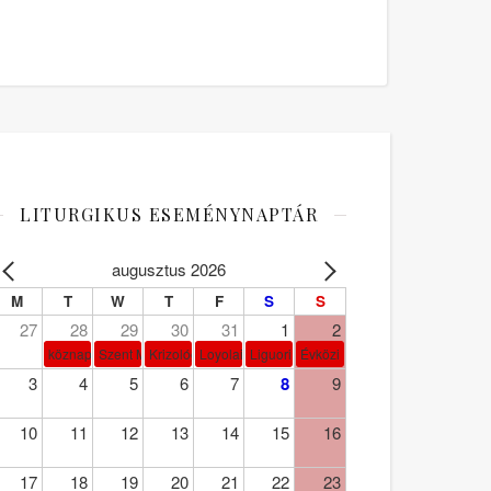
LITURGIKUS ESEMÉNYNAPTÁR
augusztus 2026
M
T
W
T
F
S
S
27
28
29
30
31
1
2
köznap
Szent Márta, Mária és Lázár
Krizológ Szent Péter
Loyolai Szent Ignác
Liguori Szent Alfonz pk-et.
Évközi 18. vasárnap
3
4
5
6
7
8
9
10
11
12
13
14
15
16
17
18
19
20
21
22
23