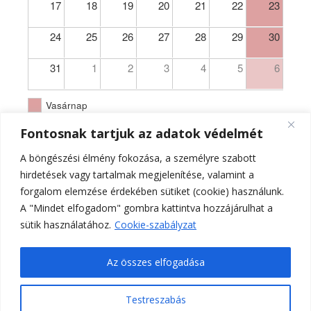
17
18
19
20
21
22
23
24
25
26
27
28
29
30
31
1
2
3
4
5
6
Vasárnap
Fontosnak tartjuk az adatok védelmét
A böngészési élmény fokozása, a személyre szabott
hirdetések vagy tartalmak megjelenítése, valamint a
forgalom elemzése érdekében sütiket (cookie) használunk.
A "Mindet elfogadom" gombra kattintva hozzájárulhat a
sütik használatához.
Cookie-szabályzat
Az összes elfogadása
Testreszabás