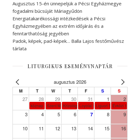
Augusztus 15-én ünnepeljük a Pécsi Egyházmegye
fogadalmi búcsúját Máriagyűdön
Energiatakarékossági intézkedések a Pécsi
Egyházmegyében az extrém időjárás és a
fenntarthatóság jegyében
Padok, képek, pad-képek… Balla Lajos festőművész
tárlata
LITURGIKUS ESEMÉNYNAPTÁR
augusztus 2026
M
T
W
T
F
S
S
27
28
29
30
31
1
2
köznap
Szent Márta, Mária és Lázár
Krizológ Szent Péter
Loyolai Szent Ignác
Liguori Szent Alfonz pk-et
Évközi 18. vasá
3
4
5
6
7
8
9
10
11
12
13
14
15
16