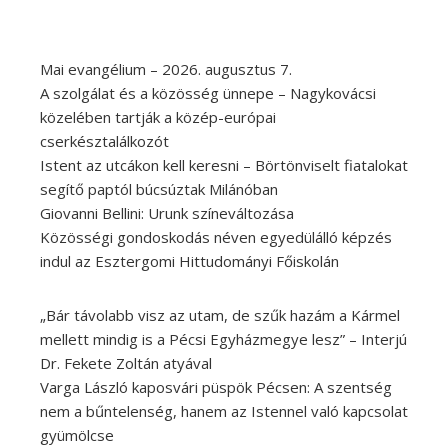
Mai evangélium – 2026. augusztus 7.
A szolgálat és a közösség ünnepe – Nagykovácsi
közelében tartják a közép-európai
cserkésztalálkozót
Istent az utcákon kell keresni – Börtönviselt fiatalokat
segítő paptól búcsúztak Milánóban
Giovanni Bellini: Urunk színeváltozása
Közösségi gondoskodás néven egyedülálló képzés
indul az Esztergomi Hittudományi Főiskolán
„Bár távolabb visz az utam, de szűk hazám a Kármel
mellett mindig is a Pécsi Egyházmegye lesz” – Interjú
Dr. Fekete Zoltán atyával
Varga László kaposvári püspök Pécsen: A szentség
nem a bűntelenség, hanem az Istennel való kapcsolat
gyümölcse