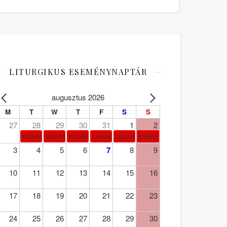
LITURGIKUS ESEMÉNYNAPTÁR
augusztus 2026
M
T
W
T
F
S
S
27
28
29
30
31
1
2
köznap
Szent Márta, Mária és Lázár
Krizológ Szent Péter
Loyolai Szent Ignác
Liguori Szent Alfonz pk-et.
Évközi 18. vasárnap
3
4
5
6
7
8
9
10
11
12
13
14
15
16
17
18
19
20
21
22
23
24
25
26
27
28
29
30