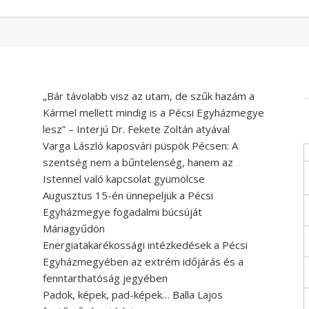
„Bár távolabb visz az utam, de szűk hazám a
Kármel mellett mindig is a Pécsi Egyházmegye
lesz” – Interjú Dr. Fekete Zoltán atyával
Varga László kaposvári püspök Pécsen: A
szentség nem a bűntelenség, hanem az
Istennel való kapcsolat gyümölcse
Augusztus 15-én ünnepeljük a Pécsi
Egyházmegye fogadalmi búcsúját
Máriagyűdön
Energiatakarékossági intézkedések a Pécsi
Egyházmegyében az extrém időjárás és a
fenntarthatóság jegyében
Padok, képek, pad-képek… Balla Lajos