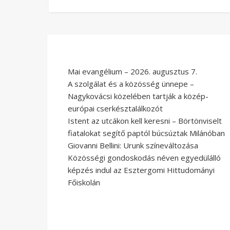
Mai evangélium – 2026. augusztus 7.
A szolgálat és a közösség ünnepe –
Nagykovácsi közelében tartják a közép-
európai cserkésztalálkozót
Istent az utcákon kell keresni – Börtönviselt
fiatalokat segítő paptól búcsúztak Milánóban
Giovanni Bellini: Urunk színeváltozása
Közösségi gondoskodás néven egyedülálló
képzés indul az Esztergomi Hittudományi
Főiskolán