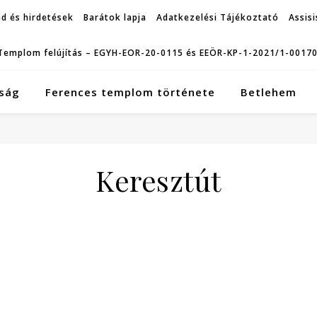
d és hirdetések
Barátok lapja
Adatkezelési Tájékoztató
Assisi
Templom felújítás – EGYH-EOR-20-0115 és EEÖR-KP-1-2021/1-0017
ság
Ferences templom története
Betlehem
Keresztút