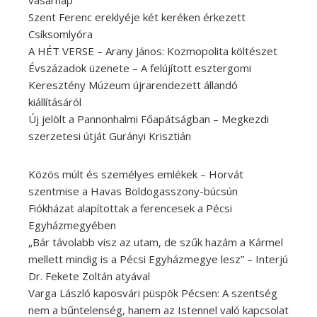
Szent Ferenc ereklyéje két keréken érkezett
Csíksomlyóra
A HÉT VERSE – Arany János: Kozmopolita költészet
Évszázadok üzenete – A felújított esztergomi
Keresztény Múzeum újrarendezett állandó
kiállításáról
Új jelölt a Pannonhalmi Főapátságban – Megkezdi
szerzetesi útját Gurányi Krisztián
Közös múlt és személyes emlékek – Horvát
szentmise a Havas Boldogasszony-búcsún
Fiókházat alapítottak a ferencesek a Pécsi
Egyházmegyében
„Bár távolabb visz az utam, de szűk hazám a Kármel
mellett mindig is a Pécsi Egyházmegye lesz” – Interjú
Dr. Fekete Zoltán atyával
Varga László kaposvári püspök Pécsen: A szentség
nem a bűntelenség, hanem az Istennel való kapcsolat