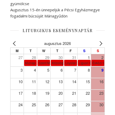
gyümölcse
Augusztus 15-én ünnepeljük a Pécsi Egyházmegye
fogadalmi búcsúját Máriagyűdön
LITURGIKUS ESEMÉNYNAPTÁR
augusztus 2026
M
T
W
T
F
S
S
27
28
29
30
31
1
2
köznap
Szent Márta, Mária és Lázár
Krizológ Szent Péter
Loyolai Szent Ignác
Liguori Szent Alfonz pk-et
Évközi 18. vasá
3
4
5
6
7
8
9
10
11
12
13
14
15
16
17
18
19
20
21
22
23
24
25
26
27
28
29
30