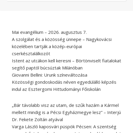
Mai evangélium – 2026. augusztus 7.
A szolgálat és a közösség ünnepe – Nagykovácsi
közelében tartják a közép-európai
cserkésztalálkozót
Istent az utcákon kell keresni – Börtönviselt fiatalokat
segítő paptól búcsúztak Milánóban
Giovanni Bellini: Urunk színeváltozása
Közösségi gondoskodás néven egyedülálló képzés
indul az Esztergomi Hittudományi Főiskolán
„Bár távolabb visz az utam, de szűk hazám a Kármel
mellett mindig is a Pécsi Egyházmegye lesz” – Interjú
Dr. Fekete Zoltán atyával
Varga László kaposvári püspök Pécsen: A szentség