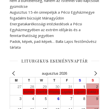
nem a bűntelenség, hanem az Istennel való kapcsolat
gyümölcse
Augusztus 15-én ünnepeljük a Pécsi Egyházmegye
fogadalmi búcsúját Máriagyűdön
Energiatakarékossági intézkedések a Pécsi
Egyházmegyében az extrém időjárás és a
fenntarthatóság jegyében
Padok, képek, pad-képek… Balla Lajos festőművész
tárlata
LITURGIKUS ESEMÉNYNAPTÁR
augusztus 2026
M
T
W
T
F
S
S
27
28
29
30
31
1
2
köznap
Szent Márta, Mária és Lázár
Krizológ Szent Péter
Loyolai Szent Ignác
Liguori Szent Alfonz pk-et
Évközi 18. vasá
3
4
5
6
7
8
9