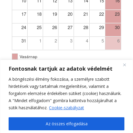
10
11
12
13
14
15
16
17
18
19
20
21
22
23
24
25
26
27
28
29
30
31
1
2
3
4
5
6
Vasárnap
Fontosnak tartjuk az adatok védelmét
A böngészési élmény fokozása, a személyre szabott
hirdetések vagy tartalmak megjelenítése, valamint a
forgalom elemzése érdekében sütiket (cookie) használunk.
A "Mindet elfogadom" gombra kattintva hozzájárulhat a
sütik használatához.
Cookie-szabályzat
Az összes elfogadása