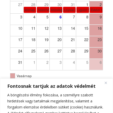
27
28
29
30
31
1
2
köznap
Szent Márta, Mária és Lázár
Krizológ Szent Péter
Loyolai Szent Ignác
Liguori Szent Alfonz pk-et
Évközi 18. vasá
3
4
5
6
7
8
9
10
11
12
13
14
15
16
17
18
19
20
21
22
23
24
25
26
27
28
29
30
31
1
2
3
4
5
6
Vasárnap
Fontosnak tartjuk az adatok védelmét
A böngészési élmény fokozása, a személyre szabott
hirdetések vagy tartalmak megjelenítése, valamint a
forgalom elemzése érdekében sütiket (cookie) használunk.