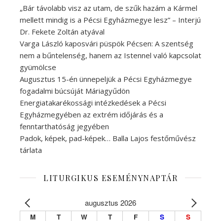
„Bár távolabb visz az utam, de szűk hazám a Kármel
mellett mindig is a Pécsi Egyházmegye lesz” – Interjú
Dr. Fekete Zoltán atyával
Varga László kaposvári püspök Pécsen: A szentség
nem a bűntelenség, hanem az Istennel való kapcsolat
gyümölcse
Augusztus 15-én ünnepeljük a Pécsi Egyházmegye
fogadalmi búcsúját Máriagyűdön
Energiatakarékossági intézkedések a Pécsi
Egyházmegyében az extrém időjárás és a
fenntarthatóság jegyében
Padok, képek, pad-képek… Balla Lajos festőművész
tárlata
LITURGIKUS ESEMÉNYNAPTÁR
augusztus 2026
M
T
W
T
F
S
S