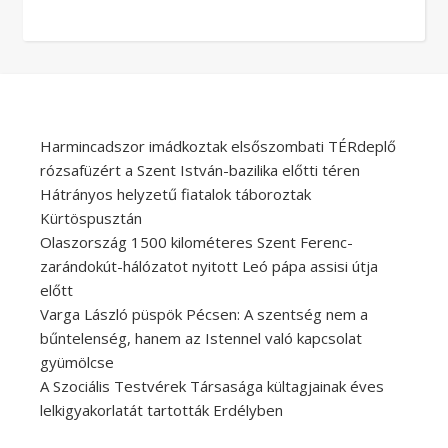
Harmincadszor imádkoztak elsőszombati TÉRdeplő
rózsafüzért a Szent István-bazilika előtti téren
Hátrányos helyzetű fiatalok táboroztak
Kürtöspusztán
Olaszország 1500 kilométeres Szent Ferenc-
zarándokút-hálózatot nyitott Leó pápa assisi útja
előtt
Varga László püspök Pécsen: A szentség nem a
bűntelenség, hanem az Istennel való kapcsolat
gyümölcse
A Szociális Testvérek Társasága kültagjainak éves
lelkigyakorlatát tartották Erdélyben