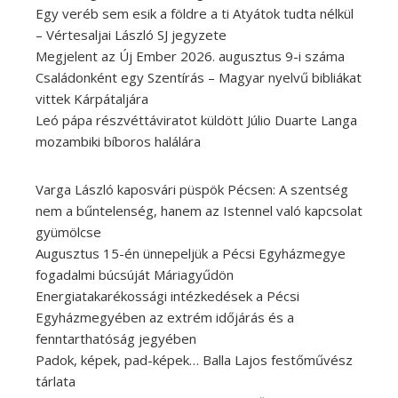
Egy veréb sem esik a földre a ti Atyátok tudta nélkül
– Vértesaljai László SJ jegyzete
Megjelent az Új Ember 2026. augusztus 9-i száma
Családonként egy Szentírás – Magyar nyelvű bibliákat
vittek Kárpátaljára
Leó pápa részvéttáviratot küldött Júlio Duarte Langa
mozambiki bíboros halálára
Varga László kaposvári püspök Pécsen: A szentség
nem a bűntelenség, hanem az Istennel való kapcsolat
gyümölcse
Augusztus 15-én ünnepeljük a Pécsi Egyházmegye
fogadalmi búcsúját Máriagyűdön
Energiatakarékossági intézkedések a Pécsi
Egyházmegyében az extrém időjárás és a
fenntarthatóság jegyében
Padok, képek, pad-képek… Balla Lajos festőművész
tárlata