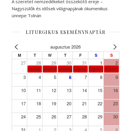
A szeretet nemzedékeket összekötő ereje –
Nagyszülők és idősek világnapjának ökumenikus
ünnepe Tolnán
LITURGIKUS ESEMÉNYNAPTÁR
augusztus 2026
M
T
W
T
F
S
S
27
28
29
30
31
1
2
köznap
Szent Márta, Mária és Lázár
Krizológ Szent Péter
Loyolai Szent Ignác
Liguori Szent Alfonz pk-et
Évközi 18. vasá
3
4
5
6
7
8
9
10
11
12
13
14
15
16
17
18
19
20
21
22
23
24
25
26
27
28
29
30
31
1
2
3
4
5
6