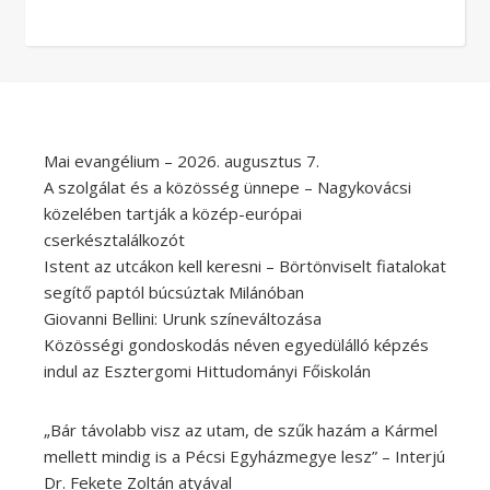
Mai evangélium – 2026. augusztus 7.
A szolgálat és a közösség ünnepe – Nagykovácsi
közelében tartják a közép-európai
cserkésztalálkozót
Istent az utcákon kell keresni – Börtönviselt fiatalokat
segítő paptól búcsúztak Milánóban
Giovanni Bellini: Urunk színeváltozása
Közösségi gondoskodás néven egyedülálló képzés
indul az Esztergomi Hittudományi Főiskolán
„Bár távolabb visz az utam, de szűk hazám a Kármel
mellett mindig is a Pécsi Egyházmegye lesz” – Interjú
Dr. Fekete Zoltán atyával