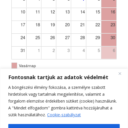
10
11
12
13
14
15
16
17
18
19
20
21
22
23
24
25
26
27
28
29
30
31
1
2
3
4
5
6
Vasárnap
Fontosnak tartjuk az adatok védelmét
A böngészési élmény fokozása, a személyre szabott
hirdetések vagy tartalmak megjelenítése, valamint a
forgalom elemzése érdekében sütiket (cookie) használunk.
A "Mindet elfogadom" gombra kattintva hozzájárulhat a
sütik használatához.
Cookie-szabályzat