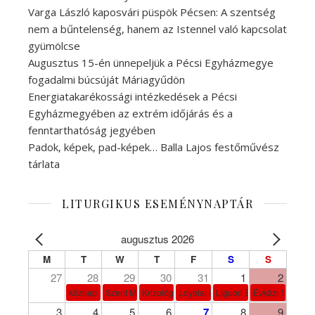
Varga László kaposvári püspök Pécsen: A szentség
nem a bűntelenség, hanem az Istennel való kapcsolat
gyümölcse
Augusztus 15-én ünnepeljük a Pécsi Egyházmegye
fogadalmi búcsúját Máriagyűdön
Energiatakarékossági intézkedések a Pécsi
Egyházmegyében az extrém időjárás és a
fenntarthatóság jegyében
Padok, képek, pad-képek… Balla Lajos festőművész
tárlata
LITURGIKUS ESEMÉNYNAPTÁR
augusztus 2026
M
T
W
T
F
S
S
27
28
29
30
31
1
2
köznap
Szent Márta, Mária és Lázár
Krizológ Szent Péter
Loyolai Szent Ignác
Liguori Szent Alfonz pk-et
Évközi 18. vasá
3
4
5
6
7
8
9