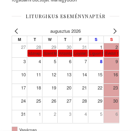
LITURGIKUS ESEMÉNYNAPTÁR
augusztus 2026
M
T
W
T
F
S
S
27
28
29
30
31
1
2
köznap
Szent Márta, Mária és Lázár
Krizológ Szent Péter
Loyolai Szent Ignác
Liguori Szent Alfonz pk-et
Évközi 18. vasá
3
4
5
6
7
8
9
10
11
12
13
14
15
16
17
18
19
20
21
22
23
24
25
26
27
28
29
30
31
1
2
3
4
5
6
Vasárnap