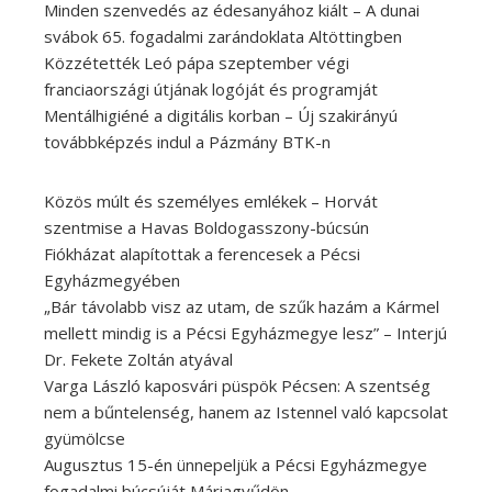
Minden szenvedés az édesanyához kiált – A dunai
svábok 65. fogadalmi zarándoklata Altöttingben
Közzétették Leó pápa szeptember végi
franciaországi útjának logóját és programját
Mentálhigiéné a digitális korban – Új szakirányú
továbbképzés indul a Pázmány BTK-n
Közös múlt és személyes emlékek – Horvát
szentmise a Havas Boldogasszony-búcsún
Fiókházat alapítottak a ferencesek a Pécsi
Egyházmegyében
„Bár távolabb visz az utam, de szűk hazám a Kármel
mellett mindig is a Pécsi Egyházmegye lesz” – Interjú
Dr. Fekete Zoltán atyával
Varga László kaposvári püspök Pécsen: A szentség
nem a bűntelenség, hanem az Istennel való kapcsolat
gyümölcse
Augusztus 15-én ünnepeljük a Pécsi Egyházmegye
fogadalmi búcsúját Máriagyűdön