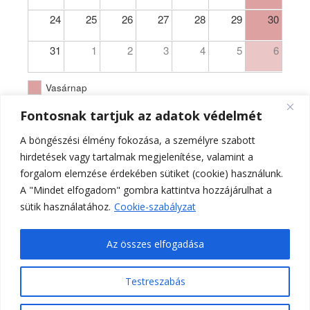
24
25
26
27
28
29
30
31
1
2
3
4
5
6
Vasárnap
Fontosnak tartjuk az adatok védelmét
A böngészési élmény fokozása, a személyre szabott
hirdetések vagy tartalmak megjelenítése, valamint a
forgalom elemzése érdekében sütiket (cookie) használunk.
A "Mindet elfogadom" gombra kattintva hozzájárulhat a
sütik használatához.
Cookie-szabályzat
Az összes elfogadása
Testreszabás
Ferences Templom Pécs - PA - hivatalos oldala 2021.