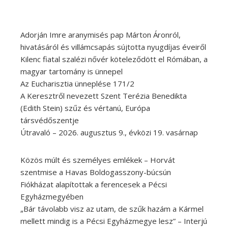
Adorján Imre aranymisés pap Márton Áronról,
hivatásáról és villámcsapás sújtotta nyugdíjas éveiről
Kilenc fiatal szalézi nővér köteleződött el Rómában, a
magyar tartomány is ünnepel
Az Eucharisztia ünneplése 171/2
A Keresztről nevezett Szent Terézia Benedikta
(Edith Stein) szűz és vértanú, Európa
társvédőszentje
Útravaló – 2026. augusztus 9., évközi 19. vasárnap
Közös múlt és személyes emlékek – Horvát
szentmise a Havas Boldogasszony-búcsún
Fiókházat alapítottak a ferencesek a Pécsi
Egyházmegyében
„Bár távolabb visz az utam, de szűk hazám a Kármel
mellett mindig is a Pécsi Egyházmegye lesz” – Interjú