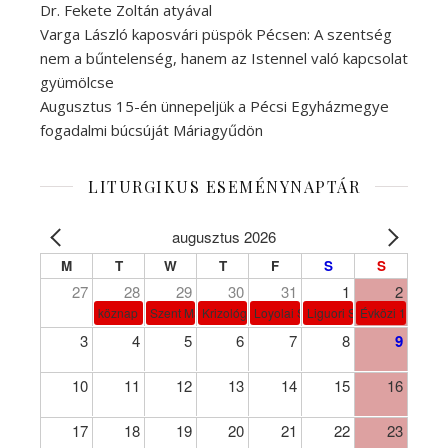
Dr. Fekete Zoltán atyával
Varga László kaposvári püspök Pécsen: A szentség
nem a bűntelenség, hanem az Istennel való kapcsolat
gyümölcse
Augusztus 15-én ünnepeljük a Pécsi Egyházmegye
fogadalmi búcsúját Máriagyűdön
LITURGIKUS ESEMÉNYNAPTÁR
augusztus 2026
M
T
W
T
F
S
S
27
28
29
30
31
1
2
köznap
Szent Márta, Mária és Lázár
Krizológ Szent Péter
Loyolai Szent Ignác
Liguori Szent Alfonz pk-et
Évközi 18. vasá
3
4
5
6
7
8
9
10
11
12
13
14
15
16
17
18
19
20
21
22
23