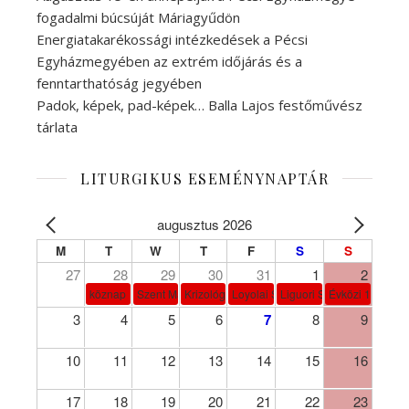
fogadalmi búcsúját Máriagyűdön
Energiatakarékossági intézkedések a Pécsi
Egyházmegyében az extrém időjárás és a
fenntarthatóság jegyében
Padok, képek, pad-képek… Balla Lajos festőművész
tárlata
LITURGIKUS ESEMÉNYNAPTÁR
augusztus 2026
M
T
W
T
F
S
S
27
28
29
30
31
1
2
köznap
Szent Márta, Mária és Lázár
Krizológ Szent Péter
Loyolai Szent Ignác
Liguori Szent Alfonz pk-et
Évközi 18. vasá
3
4
5
6
7
8
9
10
11
12
13
14
15
16
17
18
19
20
21
22
23