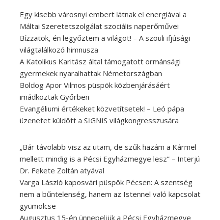
Egy kisebb városnyi embert látnak el energiával a
Máltai Szeretetszolgálat szociális naperőművei
Bízzatok, én legyőztem a világot! – A szöuli ifjúsági
világtalálkozó himnusza
A Katolikus Karitász által támogatott ormánsági
gyermekek nyaralhattak Németországban
Boldog Apor Vilmos püspök közbenjárásáért
imádkoztak Győrben
Evangéliumi értékeket közvetítsetek! – Leó pápa
üzenetet küldött a SIGNIS világkongresszusára
„Bár távolabb visz az utam, de szűk hazám a Kármel
mellett mindig is a Pécsi Egyházmegye lesz” – Interjú
Dr. Fekete Zoltán atyával
Varga László kaposvári püspök Pécsen: A szentség
nem a bűntelenség, hanem az Istennel való kapcsolat
gyümölcse
Augusztus 15-én ünnepeljük a Pécsi Egyházmegye