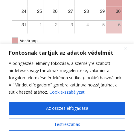
24
25
26
27
28
29
30
31
1
2
3
4
5
6
Vasárnap
Fontosnak tartjuk az adatok védelmét
A böngészési élmény fokozása, a személyre szabott
hirdetések vagy tartalmak megjelenítése, valamint a
forgalom elemzése érdekében sütiket (cookie) használunk.
A "Mindet elfogadom" gombra kattintva hozzájárulhat a
sütik használatához.
Cookie-szabályzat
Az összes elfogadása
Testreszabás