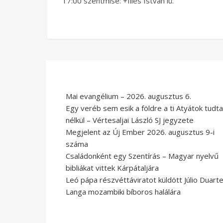
17:00 szentmise: +Illés István lü.
Mai evangélium – 2026. augusztus 6.
Egy veréb sem esik a földre a ti Atyátok tudta
nélkül – Vértesaljai László SJ jegyzete
Megjelent az Új Ember 2026. augusztus 9-i
száma
Családonként egy Szentírás – Magyar nyelvű
bibliákat vittek Kárpátaljára
Leó pápa részvéttáviratot küldött Júlio Duart
Langa mozambiki bíboros halálára