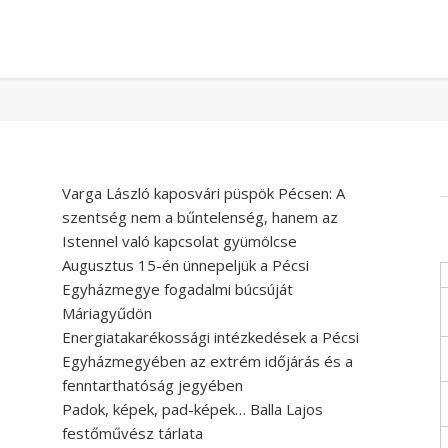
Varga László kaposvári püspök Pécsen: A
szentség nem a bűntelenség, hanem az
Istennel való kapcsolat gyümölcse
Augusztus 15-én ünnepeljük a Pécsi
Egyházmegye fogadalmi búcsúját
Máriagyűdön
Energiatakarékossági intézkedések a Pécsi
e
Egyházmegyében az extrém időjárás és a
fenntarthatóság jegyében
Padok, képek, pad-képek… Balla Lajos
festőművész tárlata