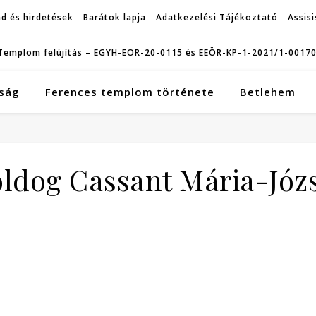
d és hirdetések
Barátok lapja
Adatkezelési Tájékoztató
Assisi
Templom felújítás – EGYH-EOR-20-0115 és EEÖR-KP-1-2021/1-0017
ság
Ferences templom története
Betlehem
ldog Cassant Mária-Józ