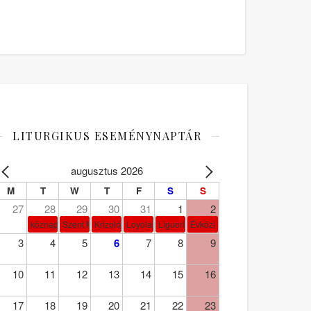
LITURGIKUS ESEMÉNYNAPTÁR
augusztus 2026
M
T
W
T
F
S
S
27
28
29
30
31
1
2
köznap
Szent Márta, Mária és Lázár
Krizológ Szent Péter
Loyolai Szent Ignác
Liguori Szent Alfonz pk-et.
Évközi 18. vasárnap
3
4
5
6
7
8
9
10
11
12
13
14
15
16
17
18
19
20
21
22
23