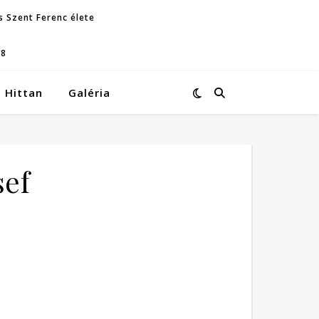
s Szent Ferenc élete
08
Hittan
Galéria
sef