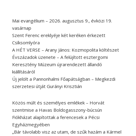
Mai evangélium – 2026. augusztus 9., évközi 19.
vasárnap
Szent Ferenc ereklyéje két keréken érkezett
Csíksomlyóra
A HÉT VERSE – Arany János: Kozmopolita költészet
Évszázadok üzenete – A felújított esztergomi
Keresztény Múzeum újrarendezett állandó
kiállításáról
Új jelölt a Pannonhalmi Főapátságban – Megkezdi
szerzetesi útját Gurányi Krisztián
Közös múlt és személyes emlékek – Horvát
szentmise a Havas Boldogasszony-búcsún
Fiókházat alapítottak a ferencesek a Pécsi
Egyházmegyében
„Bár távolabb visz az utam, de szűk hazám a Kármel