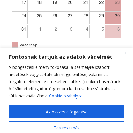
17
18
19
20
21
22
23
24
25
26
27
28
29
30
31
1
2
3
4
5
6
Vasárnap
Fontosnak tartjuk az adatok védelmét
A böngészési élmény fokozása, a személyre szabott
hirdetések vagy tartalmak megjelenítése, valamint a
forgalom elemzése érdekében sütiket (cookie) használunk.
A "Mindet elfogadom" gombra kattintva hozzájárulhat a
sütik használatához.
Cookie-szabályzat
Az összes elfogadása
Testreszabás