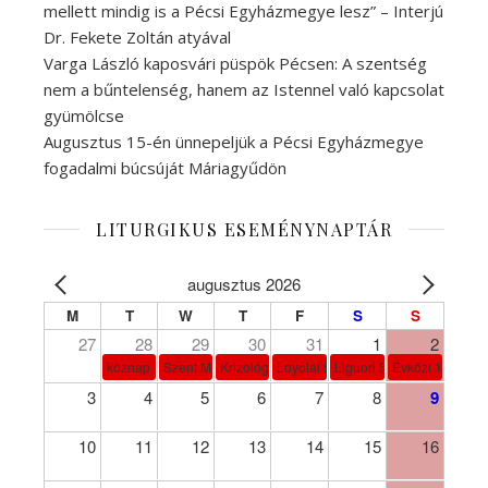
mellett mindig is a Pécsi Egyházmegye lesz” – Interjú
Dr. Fekete Zoltán atyával
Varga László kaposvári püspök Pécsen: A szentség
nem a bűntelenség, hanem az Istennel való kapcsolat
gyümölcse
Augusztus 15-én ünnepeljük a Pécsi Egyházmegye
fogadalmi búcsúját Máriagyűdön
LITURGIKUS ESEMÉNYNAPTÁR
augusztus 2026
M
T
W
T
F
S
S
27
28
29
30
31
1
2
köznap
Szent Márta, Mária és Lázár
Krizológ Szent Péter
Loyolai Szent Ignác
Liguori Szent Alfonz pk-et
Évközi 18. vasá
3
4
5
6
7
8
9
10
11
12
13
14
15
16